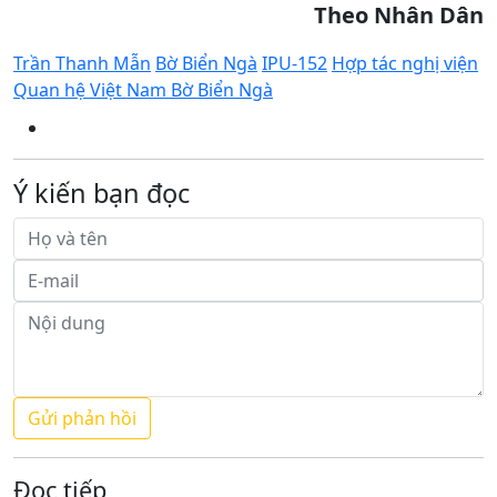
Theo Nhân Dân
Trần Thanh Mẫn
Bờ Biển Ngà
IPU-152
Hợp tác nghị viện
Quan hệ Việt Nam Bờ Biển Ngà
Ý kiến bạn đọc
Đọc tiếp