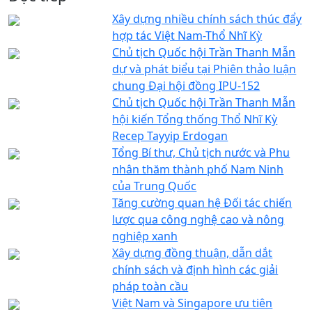
Xây dựng nhiều chính sách thúc đẩy
hợp tác Việt Nam-Thổ Nhĩ Kỳ
Chủ tịch Quốc hội Trần Thanh Mẫn
dự và phát biểu tại Phiên thảo luận
chung Đại hội đồng IPU-152
Chủ tịch Quốc hội Trần Thanh Mẫn
hội kiến Tổng thống Thổ Nhĩ Kỳ
Recep Tayyip Erdogan
Tổng Bí thư, Chủ tịch nước và Phu
nhân thăm thành phố Nam Ninh
của Trung Quốc
Tăng cường quan hệ Đối tác chiến
lược qua công nghệ cao và nông
nghiệp xanh
Xây dựng đồng thuận, dẫn dắt
chính sách và định hình các giải
pháp toàn cầu
Việt Nam và Singapore ưu tiên