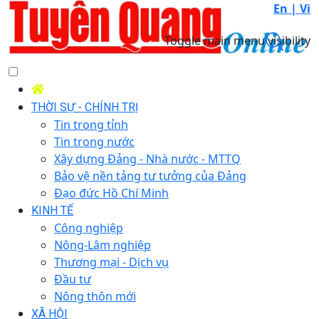
En |
Vi
Toggle main menu visibility
THỜI SỰ - CHÍNH TRỊ
Tin trong tỉnh
Tin trong nước
Xây dựng Đảng - Nhà nước - MTTQ
Bảo vệ nền tảng tư tưởng của Đảng
Đạo đức Hồ Chí Minh
KINH TẾ
Công nghiệp
Nông-Lâm nghiệp
Thương mại - Dịch vụ
Đầu tư
Nông thôn mới
XÃ HỘI