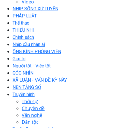
Video
NHỊP SỐNG XỨ TUYÊN
PHÁP LUẬT
Thể thao
THIẾU NHI
Chính sách
Nhịp cầu nhân ái
ỐNG KÍNH PHÓNG VIÊN
Giải trí
Người tốt - Việc tốt
GÓC NHÌN
XÃ LUẬN - VẤN ĐỀ KỲ NÀY
NỀN TẢNG SỐ
Truyền hình
Thời sự
Chuyên đề
Văn nghệ
Dân tộc