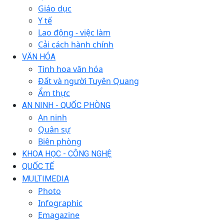
Giáo dục
Y tế
Lao động - việc làm
Cải cách hành chính
VĂN HÓA
Tinh hoa văn hóa
Đất và người Tuyên Quang
Ẩm thực
AN NINH - QUỐC PHÒNG
An ninh
Quân sự
Biên phòng
KHOA HỌC - CÔNG NGHỆ
QUỐC TẾ
MULTIMEDIA
Photo
Infographic
Emagazine