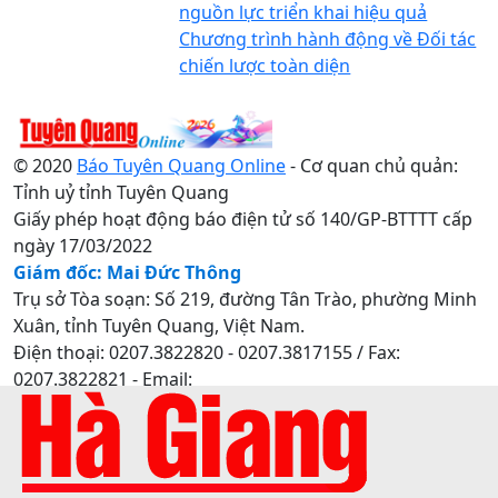
nguồn lực triển khai hiệu quả
Chương trình hành động về Đối tác
chiến lược toàn diện
© 2020
Báo Tuyên Quang Online
- Cơ quan chủ quản:
Tỉnh uỷ tỉnh Tuyên Quang
Giấy phép hoạt động báo điện tử số 140/GP-BTTTT cấp
ngày 17/03/2022
Giám đốc: Mai Đức Thông
Trụ sở Tòa soạn: Số 219, đường Tân Trào, phường Minh
Xuân, tỉnh Tuyên Quang, Việt Nam.
Điện thoại: 0207.3822820 - 0207.3817155 / Fax:
0207.3822821 - Email:
baotuyenquang.com.vn@gmail.com