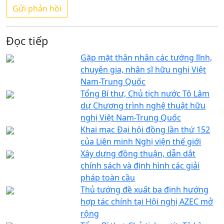
Đọc tiếp
Gặp mặt thân nhân các tướng lĩnh,
chuyên gia, nhân sĩ hữu nghị Việt
Nam-Trung Quốc
Tổng Bí thư, Chủ tịch nước Tô Lâm
dự Chương trình nghệ thuật hữu
nghị Việt Nam-Trung Quốc
Khai mạc Đại hội đồng lần thứ 152
của Liên minh Nghị viện thế giới
Xây dựng đồng thuận, dẫn dắt
chính sách và định hình các giải
pháp toàn cầu
Thủ tướng đề xuất ba định hướng
hợp tác chính tại Hội nghị AZEC mở
rộng