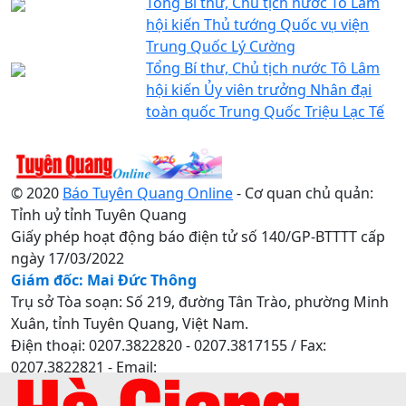
Tổng Bí thư, Chủ tịch nước Tô Lâm
hội kiến Thủ tướng Quốc vụ viện
Trung Quốc Lý Cường
Tổng Bí thư, Chủ tịch nước Tô Lâm
hội kiến Ủy viên trưởng Nhân đại
toàn quốc Trung Quốc Triệu Lạc Tế
© 2020
Báo Tuyên Quang Online
- Cơ quan chủ quản:
Tỉnh uỷ tỉnh Tuyên Quang
Giấy phép hoạt động báo điện tử số 140/GP-BTTTT cấp
ngày 17/03/2022
Giám đốc: Mai Đức Thông
Trụ sở Tòa soạn: Số 219, đường Tân Trào, phường Minh
Xuân, tỉnh Tuyên Quang, Việt Nam.
Điện thoại: 0207.3822820 - 0207.3817155 / Fax:
0207.3822821 - Email:
baotuyenquang.com.vn@gmail.com