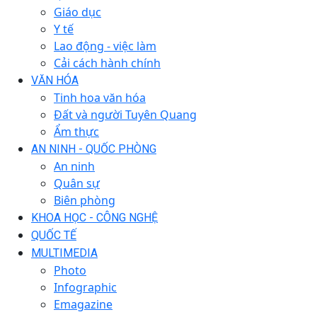
Giáo dục
Y tế
Lao động - việc làm
Cải cách hành chính
VĂN HÓA
Tinh hoa văn hóa
Đất và người Tuyên Quang
Ẩm thực
AN NINH - QUỐC PHÒNG
An ninh
Quân sự
Biên phòng
KHOA HỌC - CÔNG NGHỆ
QUỐC TẾ
MULTIMEDIA
Photo
Infographic
Emagazine