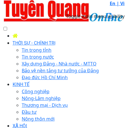
En |
Vi
Toggle main menu visibility
THỜI SỰ - CHÍNH TRỊ
Tin trong tỉnh
Tin trong nước
Xây dựng Đảng - Nhà nước - MTTQ
Bảo vệ nền tảng tư tưởng của Đảng
Đạo đức Hồ Chí Minh
KINH TẾ
Công nghiệp
Nông-Lâm nghiệp
Thương mại - Dịch vụ
Đầu tư
Nông thôn mới
XÃ HỘI