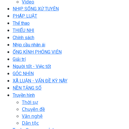
Video
NHỊP SỐNG XỨ TUYÊN
PHÁP LUẬT
Thể thao
THIẾU NHI
Chính sách
Nhịp cầu nhân ái
ỐNG KÍNH PHÓNG VIÊN
Giải trí
Người tốt - Việc tốt
GÓC NHÌN
XÃ LUẬN - VẤN ĐỀ KỲ NÀY
NỀN TẢNG SỐ
Truyền hình
Thời sự
Chuyên đề
Văn nghệ
Dân tộc