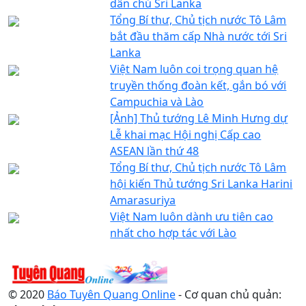
dân chủ Sri Lanka
Tổng Bí thư, Chủ tịch nước Tô Lâm
bắt đầu thăm cấp Nhà nước tới Sri
Lanka
Việt Nam luôn coi trọng quan hệ
truyền thống đoàn kết, gắn bó với
Campuchia và Lào
[Ảnh] Thủ tướng Lê Minh Hưng dự
Lễ khai mạc Hội nghị Cấp cao
ASEAN lần thứ 48
Tổng Bí thư, Chủ tịch nước Tô Lâm
hội kiến Thủ tướng Sri Lanka Harini
Amarasuriya
Việt Nam luôn dành ưu tiên cao
nhất cho hợp tác với Lào
© 2020
Báo Tuyên Quang Online
- Cơ quan chủ quản: