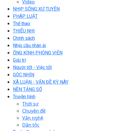
Video
NHỊP SỐNG XỨ TUYÊN
PHÁP LUẬT
Thể thao
THIẾU NHI
Chính sách
Nhịp cầu nhân ái
ỐNG KÍNH PHÓNG VIÊN
Giải trí
Người tốt - Việc tốt
GÓC NHÌN
XÃ LUẬN - VẤN ĐỀ KỲ NÀY
NỀN TẢNG SỐ
Truyền hình
Thời sự
Chuyên đề
Văn nghệ
Dân tộc