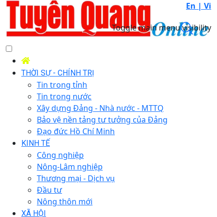
En |
Vi
Toggle main menu visibility
THỜI SỰ - CHÍNH TRỊ
Tin trong tỉnh
Tin trong nước
Xây dựng Đảng - Nhà nước - MTTQ
Bảo vệ nền tảng tư tưởng của Đảng
Đạo đức Hồ Chí Minh
KINH TẾ
Công nghiệp
Nông-Lâm nghiệp
Thương mại - Dịch vụ
Đầu tư
Nông thôn mới
XÃ HỘI