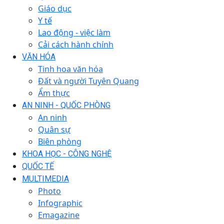
Giáo dục
Y tế
Lao động - việc làm
Cải cách hành chính
VĂN HÓA
Tinh hoa văn hóa
Đất và người Tuyên Quang
Ẩm thực
AN NINH - QUỐC PHÒNG
An ninh
Quân sự
Biên phòng
KHOA HỌC - CÔNG NGHỆ
QUỐC TẾ
MULTIMEDIA
Photo
Infographic
Emagazine