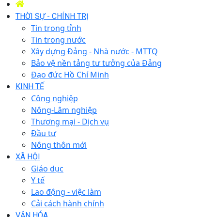
THỜI SỰ - CHÍNH TRỊ
Tin trong tỉnh
Tin trong nước
Xây dựng Đảng - Nhà nước - MTTQ
Bảo vệ nền tảng tư tưởng của Đảng
Đạo đức Hồ Chí Minh
KINH TẾ
Công nghiệp
Nông-Lâm nghiệp
Thương mại - Dịch vụ
Đầu tư
Nông thôn mới
XÃ HỘI
Giáo dục
Y tế
Lao động - việc làm
Cải cách hành chính
VĂN HÓA