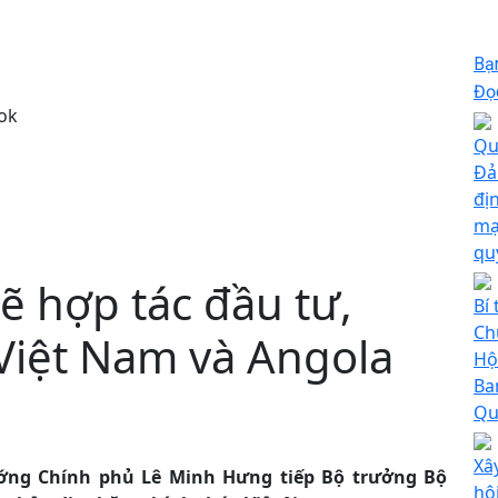
Bạ
Đọc
ok
Qu
Đả
đị
mạ
qu
 hợp tác đầu tư,
Bí
Ch
Việt Nam và Angola
Hộ
Ba
Qu
Xâ
tướng Chính phủ Lê Minh Hưng tiếp Bộ trưởng Bộ
hộ