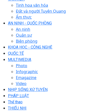
Tinh hoa văn hóa
Đất và người Tuyên Quang
Ẩm thực
AN NINH - QUỐC PHÒNG
An ninh
Quân sự
Biên phòng
KHOA HỌC - CÔNG NGHỆ
QUỐC TẾ
MULTIMEDIA
Photo
Infographic
Emagazine
Video
NHỊP SỐNG XỨ TUYÊN
PHÁP LUẬT
Thể thao
THIẾU NHI