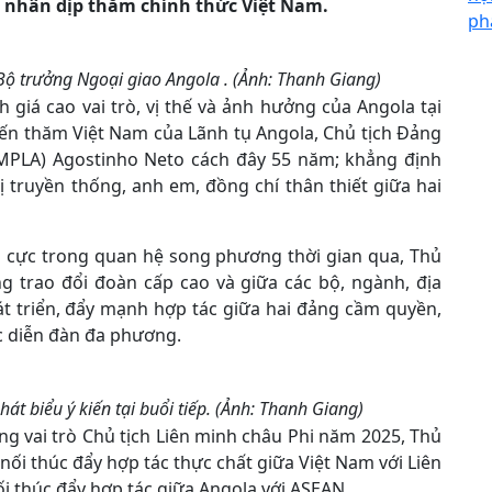
 nhân dịp thăm chính thức Việt Nam.
ph
ộ trưởng Ngoại giao Angola . (Ảnh: Thanh Giang)
 giá cao vai trò, vị thế và ảnh hưởng của Angola tại
yến thăm Việt Nam của Lãnh tụ Angola, Chủ tịch Đảng
MPLA) Agostinho Neto cách đây 55 năm; khẳng định
 truyền thống, anh em, đồng chí thân thiết giữa hai
h cực trong quan hệ song phương thời gian qua, Thủ
g trao đổi đoàn cấp cao và giữa các bộ, ngành, địa
t triển, đẩy mạnh hợp tác giữa hai đảng cầm quyền,
ác diễn đàn đa phương.
t biểu ý kiến tại buổi tiếp. (Ảnh: Thanh Giang)
 vai trò Chủ tịch Liên minh châu Phi năm 2025, Thủ
i thúc đẩy hợp tác thực chất giữa Việt Nam với Liên
i thúc đẩy hợp tác giữa Angola với ASEAN.