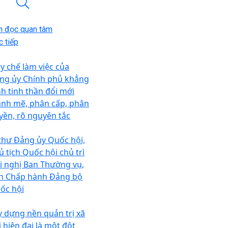
n đọc quan tâm
 tiếp
y chế làm việc của
ng ủy Chính phủ khẳng
nh tinh thần đổi mới
nh mẽ, phân cấp, phân
yền, rõ nguyên tắc
 thư Đảng ủy Quốc hội,
ủ tịch Quốc hội chủ trì
i nghị Ban Thường vụ,
n Chấp hành Đảng bộ
ốc hội
y dựng nền quản trị xã
i hiện đại là một đột