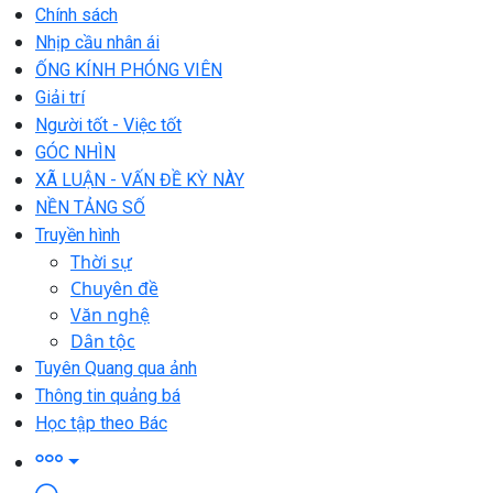
Chính sách
Nhịp cầu nhân ái
ỐNG KÍNH PHÓNG VIÊN
Giải trí
Người tốt - Việc tốt
GÓC NHÌN
XÃ LUẬN - VẤN ĐỀ KỲ NÀY
NỀN TẢNG SỐ
Truyền hình
Thời sự
Chuyên đề
Văn nghệ
Dân tộc
Tuyên Quang qua ảnh
Thông tin quảng bá
Học tập theo Bác