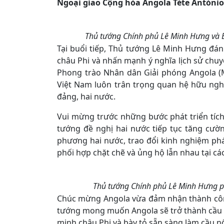
Ngoại giao Cộng hòa Angola Téte António
Thủ tướng Chính phủ Lê Minh Hưng và B
Tại buổi tiếp, Thủ tướng Lê Minh Hưng đánh
châu Phi và nhấn mạnh ý nghĩa lịch sử chu
Phong trào Nhân dân Giải phóng Angola (
Việt Nam luôn trân trọng quan hệ hữu nghị
đảng, hai nước.
Vui mừng trước những bước phát triển tíc
tướng đề nghị hai nước tiếp tục tăng cườn
phương hai nước, trao đổi kinh nghiệm phá
phối hợp chặt chẽ và ủng hộ lẫn nhau tại c
Thủ tướng Chính phủ Lê Minh Hưng phá
Chúc mừng Angola vừa đảm nhận thành công
tướng mong muốn Angola sẽ trở thành cầu nố
minh châu Phi và bày tỏ sẵn sàng làm cầu nố