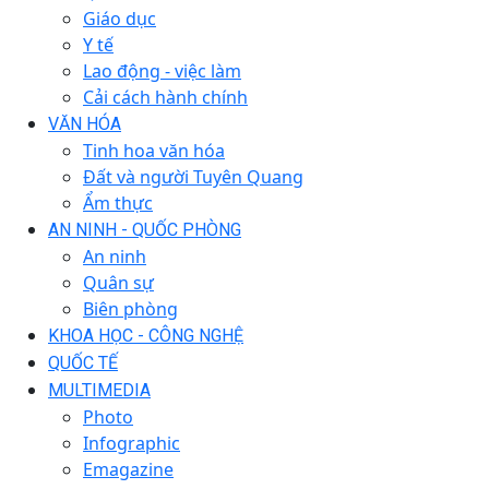
Giáo dục
Y tế
Lao động - việc làm
Cải cách hành chính
VĂN HÓA
Tinh hoa văn hóa
Đất và người Tuyên Quang
Ẩm thực
AN NINH - QUỐC PHÒNG
An ninh
Quân sự
Biên phòng
KHOA HỌC - CÔNG NGHỆ
QUỐC TẾ
MULTIMEDIA
Photo
Infographic
Emagazine