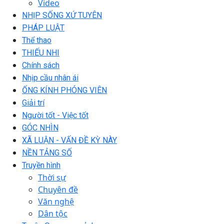
Video
NHỊP SỐNG XỨ TUYÊN
PHÁP LUẬT
Thể thao
THIẾU NHI
Chính sách
Nhịp cầu nhân ái
ỐNG KÍNH PHÓNG VIÊN
Giải trí
Người tốt - Việc tốt
GÓC NHÌN
XÃ LUẬN - VẤN ĐỀ KỲ NÀY
NỀN TẢNG SỐ
Truyền hình
Thời sự
Chuyên đề
Văn nghệ
Dân tộc