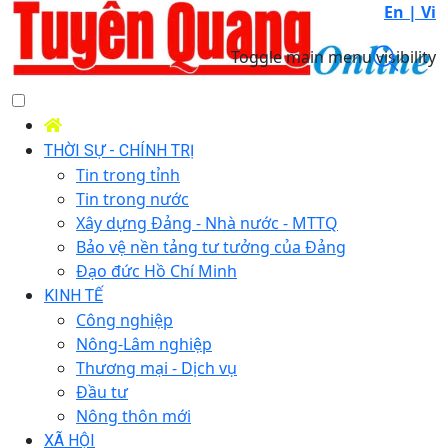
En |
Vi
Toggle main menu visibility
THỜI SỰ - CHÍNH TRỊ
Tin trong tỉnh
Tin trong nước
Xây dựng Đảng - Nhà nước - MTTQ
Bảo vệ nền tảng tư tưởng của Đảng
Đạo đức Hồ Chí Minh
KINH TẾ
Công nghiệp
Nông-Lâm nghiệp
Thương mại - Dịch vụ
Đầu tư
Nông thôn mới
XÃ HỘI