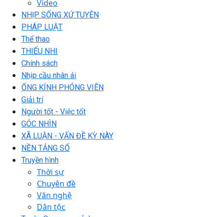
Video
NHỊP SỐNG XỨ TUYÊN
PHÁP LUẬT
Thể thao
THIẾU NHI
Chính sách
Nhịp cầu nhân ái
ỐNG KÍNH PHÓNG VIÊN
Giải trí
Người tốt - Việc tốt
GÓC NHÌN
XÃ LUẬN - VẤN ĐỀ KỲ NÀY
NỀN TẢNG SỐ
Truyền hình
Thời sự
Chuyên đề
Văn nghệ
Dân tộc