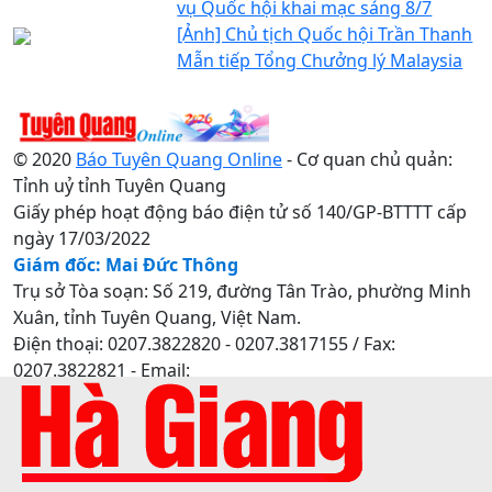
vụ Quốc hội khai mạc sáng 8/7
[Ảnh] Chủ tịch Quốc hội Trần Thanh
Mẫn tiếp Tổng Chưởng lý Malaysia
© 2020
Báo Tuyên Quang Online
- Cơ quan chủ quản:
Tỉnh uỷ tỉnh Tuyên Quang
Giấy phép hoạt động báo điện tử số 140/GP-BTTTT cấp
ngày 17/03/2022
Giám đốc: Mai Đức Thông
Trụ sở Tòa soạn: Số 219, đường Tân Trào, phường Minh
Xuân, tỉnh Tuyên Quang, Việt Nam.
Điện thoại: 0207.3822820 - 0207.3817155 / Fax:
0207.3822821 - Email:
baotuyenquang.com.vn@gmail.com