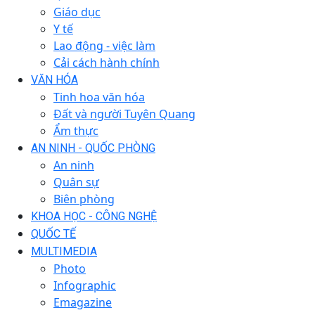
Giáo dục
Y tế
Lao động - việc làm
Cải cách hành chính
VĂN HÓA
Tinh hoa văn hóa
Đất và người Tuyên Quang
Ẩm thực
AN NINH - QUỐC PHÒNG
An ninh
Quân sự
Biên phòng
KHOA HỌC - CÔNG NGHỆ
QUỐC TẾ
MULTIMEDIA
Photo
Infographic
Emagazine