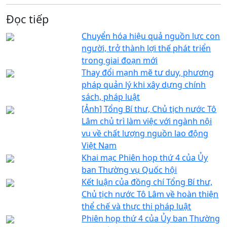
Đọc tiếp
Chuyển hóa hiệu quả nguồn lực con
người, trở thành lợi thế phát triển
trong giai đoạn mới
Thay đổi mạnh mẽ tư duy, phương
pháp quản lý khi xây dựng chính
sách, pháp luật
[Ảnh] Tổng Bí thư, Chủ tịch nước Tô
Lâm chủ trì làm việc với ngành nội
vụ về chất lượng nguồn lao động
Việt Nam
Khai mạc Phiên họp thứ 4 của Ủy
ban Thường vụ Quốc hội
Kết luận của đồng chí Tổng Bí thư,
Chủ tịch nước Tô Lâm về hoàn thiện
thể chế và thực thi pháp luật
Phiên họp thứ 4 của Ủy ban Thường