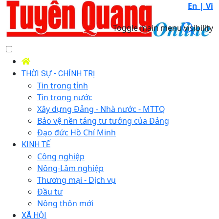
En |
Vi
Toggle main menu visibility
THỜI SỰ - CHÍNH TRỊ
Tin trong tỉnh
Tin trong nước
Xây dựng Đảng - Nhà nước - MTTQ
Bảo vệ nền tảng tư tưởng của Đảng
Đạo đức Hồ Chí Minh
KINH TẾ
Công nghiệp
Nông-Lâm nghiệp
Thương mại - Dịch vụ
Đầu tư
Nông thôn mới
XÃ HỘI