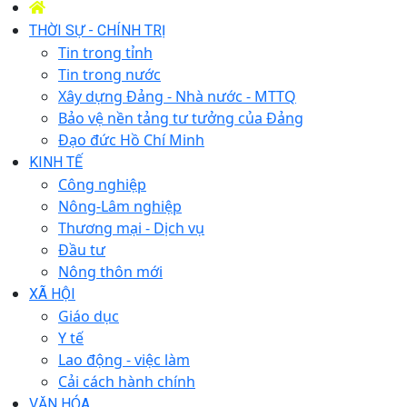
THỜI SỰ - CHÍNH TRỊ
Tin trong tỉnh
Tin trong nước
Xây dựng Đảng - Nhà nước - MTTQ
Bảo vệ nền tảng tư tưởng của Đảng
Đạo đức Hồ Chí Minh
KINH TẾ
Công nghiệp
Nông-Lâm nghiệp
Thương mại - Dịch vụ
Đầu tư
Nông thôn mới
XÃ HỘI
Giáo dục
Y tế
Lao động - việc làm
Cải cách hành chính
VĂN HÓA