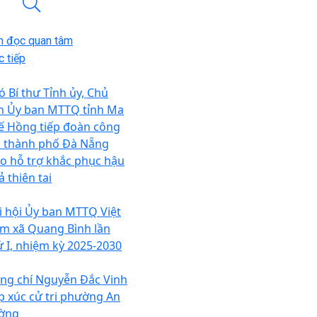
n đọc quan tâm
 tiếp
ó Bí thư Tỉnh ủy, Chủ
ch Ủy ban MTTQ tỉnh Ma
ế Hồng tiếp đoàn công
c thành phố Đà Nẵng
ao hỗ trợ khắc phục hậu
 thiên tai
i hội Ủy ban MTTQ Việt
m xã Quang Bình lần
ứ I, nhiệm kỳ 2025-2030
ng chí Nguyễn Đắc Vinh
ếp xúc cử tri phường An
ờng