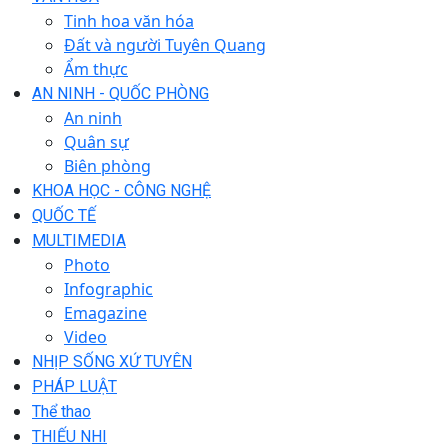
Tinh hoa văn hóa
Đất và người Tuyên Quang
Ẩm thực
AN NINH - QUỐC PHÒNG
An ninh
Quân sự
Biên phòng
KHOA HỌC - CÔNG NGHỆ
QUỐC TẾ
MULTIMEDIA
Photo
Infographic
Emagazine
Video
NHỊP SỐNG XỨ TUYÊN
PHÁP LUẬT
Thể thao
THIẾU NHI