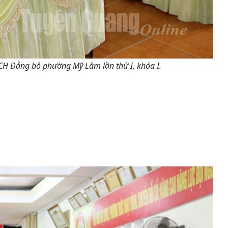
CH Đảng bộ phường Mỹ Lâm lần thứ I, khóa I.