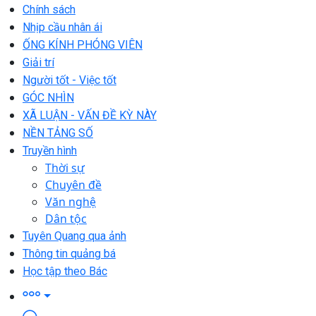
Chính sách
Nhịp cầu nhân ái
ỐNG KÍNH PHÓNG VIÊN
Giải trí
Người tốt - Việc tốt
GÓC NHÌN
XÃ LUẬN - VẤN ĐỀ KỲ NÀY
NỀN TẢNG SỐ
Truyền hình
Thời sự
Chuyên đề
Văn nghệ
Dân tộc
Tuyên Quang qua ảnh
Thông tin quảng bá
Học tập theo Bác