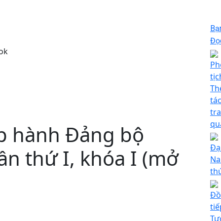
Bạ
Đọc
ok
Ph
tị
Th
tá
tr
quả
p hành Đảng bộ
Đạ
n thứ I, khóa I (mở
Na
th
Đồ
ti
Tư