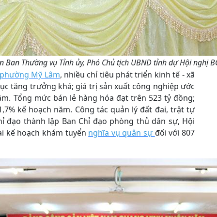
n Ban Thường vụ Tỉnh ủy, Phó Chủ tịch UBND tỉnh dự Hội nghị B
phường Mỹ Lâm
, nhiều chỉ tiêu phát triển kinh tế - xã
 tục tăng trưởng khá; giá trị sản xuất công nghiệp ước
ăm. Tổng mức bán lẻ hàng hóa đạt trên 523 tỷ đồng;
1,7% kế hoạch năm. Công tác quản lý đất đai, trật tự
Chỉ đạo thành lập Ban Chỉ đạo phòng thủ dân sự, Hội
ai kế hoạch khám tuyển
nghĩa vụ quân sự
đối với 807