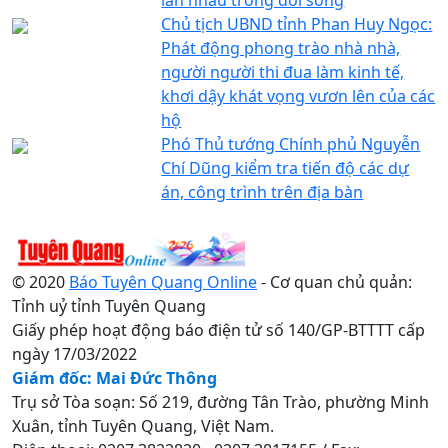
Chủ tịch UBND tỉnh Phan Huy Ngọc:
Phát động phong trào nhà nhà,
người người thi đua làm kinh tế,
khơi dậy khát vọng vươn lên của các
hộ
Phó Thủ tướng Chính phủ Nguyễn
Chí Dũng kiểm tra tiến độ các dự
án, công trình trên địa bàn
© 2020
Báo Tuyên Quang Online
- Cơ quan chủ quản:
Tỉnh uỷ tỉnh Tuyên Quang
Giấy phép hoạt động báo điện tử số 140/GP-BTTTT cấp
ngày 17/03/2022
Giám đốc: Mai Đức Thông
Trụ sở Tòa soạn: Số 219, đường Tân Trào, phường Minh
Xuân, tỉnh Tuyên Quang, Việt Nam.