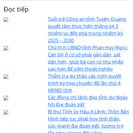
Đọc tiếp
Tuổi trẻ Công an tỉnh Tuyên Quang
quyết tâm thực hiện thắng lợi 3
nhiệm vụ đột phá trong nhiệm kỳ
2025 – 2030
Chủ tịch UBND tỉnh Phan Huy Ngọc:
Cán bộ ở cơ sở phải gần dân, sát
dân hơn, giúp bà con có thu nhập
cao hơn để sớm thoát nghèo
Thẩm tra dự thảo các nghị quyết
trình kỳ họp chuyên đề lần thứ 4
HĐND tỉnh
Các đồng chí lãnh đạo tỉnh dự Ngày
hội Đại đoàn kết
Bí thư Tỉnh ủy Hầu A Lềnh: Thôn Bản
Hình tiếp tục phát huy tinh thần,
sức mạnh đại đoàn kết, tương trợ
lẫn nhau trong đời sống