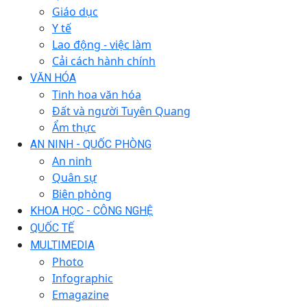
Giáo dục
Y tế
Lao động - việc làm
Cải cách hành chính
VĂN HÓA
Tinh hoa văn hóa
Đất và người Tuyên Quang
Ẩm thực
AN NINH - QUỐC PHÒNG
An ninh
Quân sự
Biên phòng
KHOA HỌC - CÔNG NGHỆ
QUỐC TẾ
MULTIMEDIA
Photo
Infographic
Emagazine