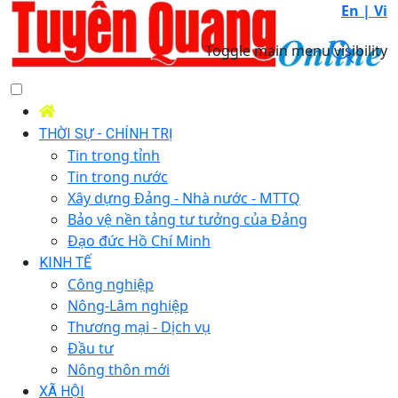
En |
Vi
Toggle main menu visibility
THỜI SỰ - CHÍNH TRỊ
Tin trong tỉnh
Tin trong nước
Xây dựng Đảng - Nhà nước - MTTQ
Bảo vệ nền tảng tư tưởng của Đảng
Đạo đức Hồ Chí Minh
KINH TẾ
Công nghiệp
Nông-Lâm nghiệp
Thương mại - Dịch vụ
Đầu tư
Nông thôn mới
XÃ HỘI