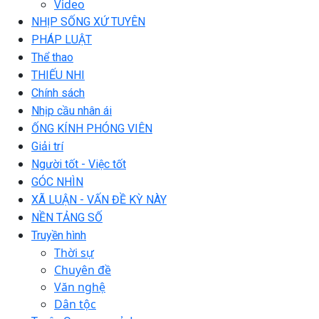
Video
NHỊP SỐNG XỨ TUYÊN
PHÁP LUẬT
Thể thao
THIẾU NHI
Chính sách
Nhịp cầu nhân ái
ỐNG KÍNH PHÓNG VIÊN
Giải trí
Người tốt - Việc tốt
GÓC NHÌN
XÃ LUẬN - VẤN ĐỀ KỲ NÀY
NỀN TẢNG SỐ
Truyền hình
Thời sự
Chuyên đề
Văn nghệ
Dân tộc