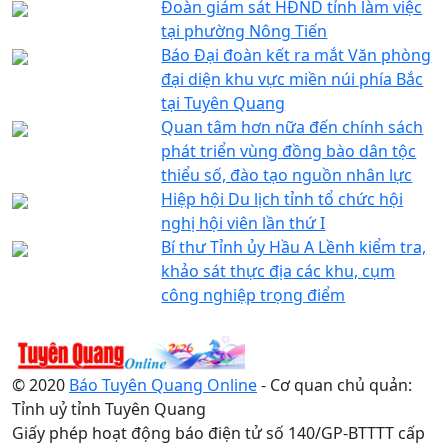
Đoàn giám sát HĐND tỉnh làm việc
tại phường Nông Tiến
Báo Đại đoàn kết ra mắt Văn phòng
đại diện khu vực miền núi phía Bắc
tại Tuyên Quang
Quan tâm hơn nữa đến chính sách
phát triển vùng đồng bào dân tộc
thiểu số, đào tạo nguồn nhân lực
Hiệp hội Du lịch tỉnh tổ chức hội
nghị hội viên lần thứ I
Bí thư Tỉnh ủy Hầu A Lềnh kiểm tra,
khảo sát thực địa các khu, cụm
công nghiệp trọng điểm
© 2020
Báo Tuyên Quang Online
- Cơ quan chủ quản:
Tỉnh uỷ tỉnh Tuyên Quang
Giấy phép hoạt động báo điện tử số 140/GP-BTTTT cấp