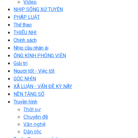
Video
NHỊP SỐNG XỨ TUYÊN
PHÁP LUẬT
Thể thao
THIẾU NHI
Chính sách
Nhịp cầu nhân ái
ỐNG KÍNH PHÓNG VIÊN
Giải trí
Người tốt - Việc tốt
GÓC NHÌN
XÃ LUẬN - VẤN ĐỀ KỲ NÀY
NỀN TẢNG SỐ
Truyền hình
Thời sự
Chuyên đề
Văn nghệ
Dân tộc