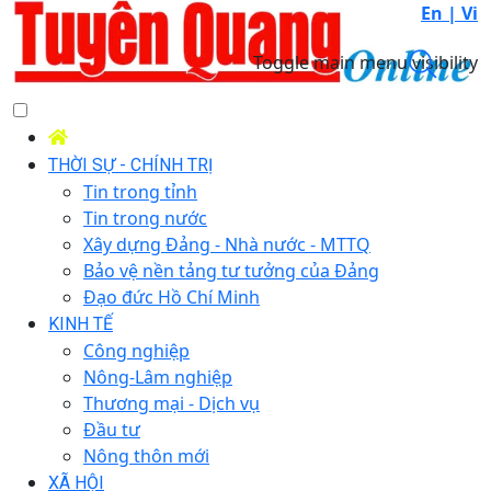
En |
Vi
Toggle main menu visibility
THỜI SỰ - CHÍNH TRỊ
Tin trong tỉnh
Tin trong nước
Xây dựng Đảng - Nhà nước - MTTQ
Bảo vệ nền tảng tư tưởng của Đảng
Đạo đức Hồ Chí Minh
KINH TẾ
Công nghiệp
Nông-Lâm nghiệp
Thương mại - Dịch vụ
Đầu tư
Nông thôn mới
XÃ HỘI