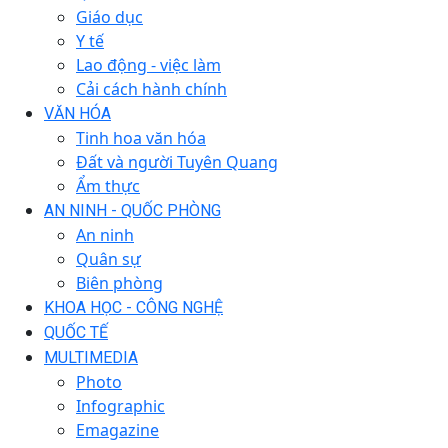
Giáo dục
Y tế
Lao động - việc làm
Cải cách hành chính
VĂN HÓA
Tinh hoa văn hóa
Đất và người Tuyên Quang
Ẩm thực
AN NINH - QUỐC PHÒNG
An ninh
Quân sự
Biên phòng
KHOA HỌC - CÔNG NGHỆ
QUỐC TẾ
MULTIMEDIA
Photo
Infographic
Emagazine