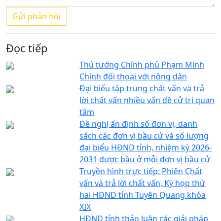
Đọc tiếp
Thủ tướng Chính phủ Phạm Minh
Chính đối thoại với nông dân
Đại biểu tập trung chất vấn và trả
lời chất vấn nhiều vấn đề cử tri quan
tâm
Đề nghị ấn định số đơn vị, danh
sách các đơn vị bầu cử và số lượng
đại biểu HĐND tỉnh, nhiệm kỳ 2026-
2031 được bầu ở mỗi đơn vị bầu cử
Truyền hình trực tiếp: Phiên Chất
vấn và trả lời chất vấn, Kỳ họp thứ
hai HĐND tỉnh Tuyên Quang khóa
XIX
HĐND tỉnh thảo luận các giải pháp