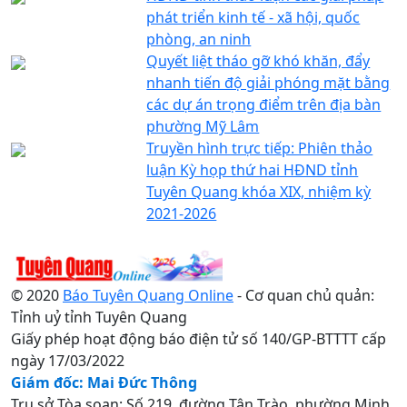
phát triển kinh tế - xã hội, quốc
phòng, an ninh
Quyết liệt tháo gỡ khó khăn, đẩy
nhanh tiến độ giải phóng mặt bằng
các dự án trọng điểm trên địa bàn
phường Mỹ Lâm
Truyền hình trực tiếp: Phiên thảo
luận Kỳ họp thứ hai HĐND tỉnh
Tuyên Quang khóa XIX, nhiệm kỳ
2021-2026
© 2020
Báo Tuyên Quang Online
- Cơ quan chủ quản:
Tỉnh uỷ tỉnh Tuyên Quang
Giấy phép hoạt động báo điện tử số 140/GP-BTTTT cấp
ngày 17/03/2022
Giám đốc: Mai Đức Thông
Trụ sở Tòa soạn: Số 219, đường Tân Trào, phường Minh