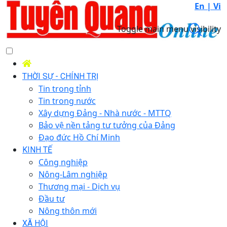
En |
Vi
Toggle main menu visibility
THỜI SỰ - CHÍNH TRỊ
Tin trong tỉnh
Tin trong nước
Xây dựng Đảng - Nhà nước - MTTQ
Bảo vệ nền tảng tư tưởng của Đảng
Đạo đức Hồ Chí Minh
KINH TẾ
Công nghiệp
Nông-Lâm nghiệp
Thương mại - Dịch vụ
Đầu tư
Nông thôn mới
XÃ HỘI