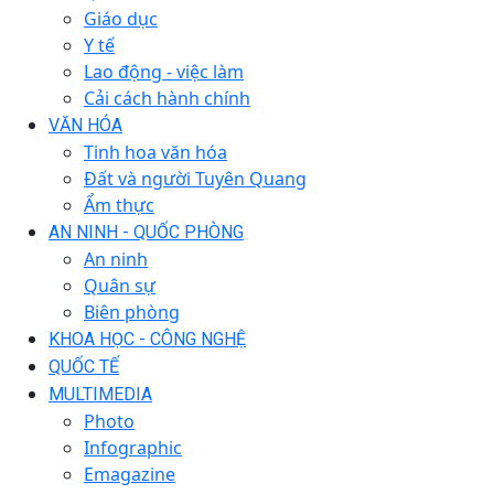
Giáo dục
Y tế
Lao động - việc làm
Cải cách hành chính
VĂN HÓA
Tinh hoa văn hóa
Đất và người Tuyên Quang
Ẩm thực
AN NINH - QUỐC PHÒNG
An ninh
Quân sự
Biên phòng
KHOA HỌC - CÔNG NGHỆ
QUỐC TẾ
MULTIMEDIA
Photo
Infographic
Emagazine