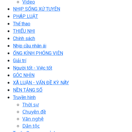
Video
NHỊP SỐNG XỨ TUYÊN
PHÁP LUẬT
Thể thao
THIẾU NHI
Chính sách
Nhịp cầu nhân ái
ỐNG KÍNH PHÓNG VIÊN
Giải trí
Người tốt - Việc tốt
GÓC NHÌN
XÃ LUẬN - VẤN ĐỀ KỲ NÀY
NỀN TẢNG SỐ
Truyền hình
Thời sự
Chuyên đề
Văn nghệ
Dân tộc