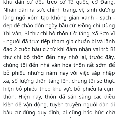
khu dân cư đều treo cờ Tổ quốc, cờ Đảng.
Nhân dân ra sức chỉnh trang, vệ sinh đường
làng ngõ xóm tạo không gian xanh - sạch -
đẹp để chào đón ngày bầu cử. Đồng chí Dùng
Thị Vân, Bí thư chi bộ thôn Cờ Tảng, xã Sơn Vĩ
- người đã trực tiếp tham gia chuẩn bị và lãnh
đạo 2 cuộc bầu cử từ khi đảm nhận vai trò Bí
thư chi bộ thôn đến nay nhớ lại, trước đây,
chúng tôi đến nhà văn hóa thôn rất sớm để
bỏ phiếu nhưng năm nay với việc sáp nhập
xã, số lượng thôn tăng lên, chúng tôi sẽ thực
hiện bỏ phiếu theo khu vực bỏ phiếu là cụm
thôn. Hiện nay, thôn đã sẵn sàng các điều
kiện để vận động, tuyên truyền người dân đi
bầu cử đúng quy định, ai cũng háo hức chờ