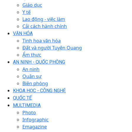
Giáo dục
Y tế
Lao động - việc làm
Cải cách hành chính
VĂN HÓA
Tinh hoa văn hóa
Đất và người Tuyên Quang
Ẩm thực
AN NINH - QUỐC PHÒNG
An ninh
Quân sự
Biên phòng
KHOA HỌC - CÔNG NGHỆ
QUỐC TẾ
MULTIMEDIA
Photo
Infographic
Emagazine