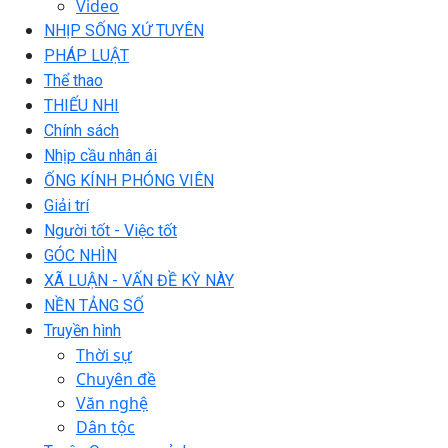
Video
NHỊP SỐNG XỨ TUYÊN
PHÁP LUẬT
Thể thao
THIẾU NHI
Chính sách
Nhịp cầu nhân ái
ỐNG KÍNH PHÓNG VIÊN
Giải trí
Người tốt - Việc tốt
GÓC NHÌN
XÃ LUẬN - VẤN ĐỀ KỲ NÀY
NỀN TẢNG SỐ
Truyền hình
Thời sự
Chuyên đề
Văn nghệ
Dân tộc