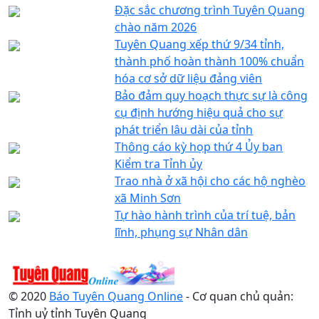
Đặc sắc chương trình Tuyên Quang
chào năm 2026
Tuyên Quang xếp thứ 9/34 tỉnh,
thành phố hoàn thành 100% chuẩn
hóa cơ sở dữ liệu đảng viên
Bảo đảm quy hoạch thực sự là công
cụ định hướng hiệu quả cho sự
phát triển lâu dài của tỉnh
Thông cáo kỳ họp thứ 4 Ủy ban
Kiểm tra Tỉnh ủy
Trao nhà ở xã hội cho các hộ nghèo
xã Minh Sơn
Tự hào hành trình của trí tuệ, bản
lĩnh, phụng sự Nhân dân
© 2020
Báo Tuyên Quang Online
- Cơ quan chủ quản:
Tỉnh uỷ tỉnh Tuyên Quang