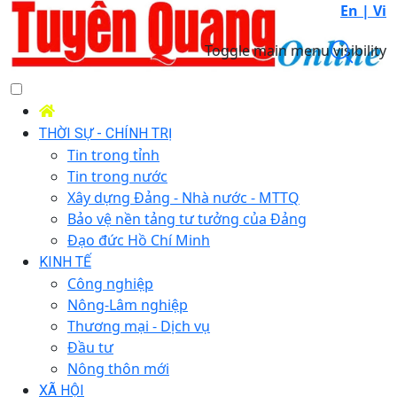
En |
Vi
Toggle main menu visibility
THỜI SỰ - CHÍNH TRỊ
Tin trong tỉnh
Tin trong nước
Xây dựng Đảng - Nhà nước - MTTQ
Bảo vệ nền tảng tư tưởng của Đảng
Đạo đức Hồ Chí Minh
KINH TẾ
Công nghiệp
Nông-Lâm nghiệp
Thương mại - Dịch vụ
Đầu tư
Nông thôn mới
XÃ HỘI