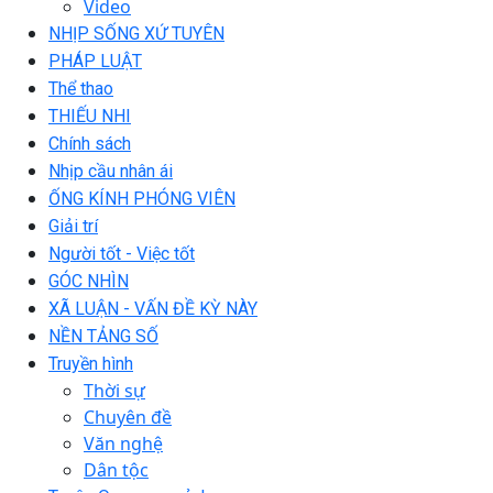
Video
NHỊP SỐNG XỨ TUYÊN
PHÁP LUẬT
Thể thao
THIẾU NHI
Chính sách
Nhịp cầu nhân ái
ỐNG KÍNH PHÓNG VIÊN
Giải trí
Người tốt - Việc tốt
GÓC NHÌN
XÃ LUẬN - VẤN ĐỀ KỲ NÀY
NỀN TẢNG SỐ
Truyền hình
Thời sự
Chuyên đề
Văn nghệ
Dân tộc