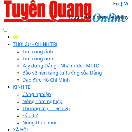
En |
Vi
Toggle main menu visibility
THỜI SỰ - CHÍNH TRỊ
Tin trong tỉnh
Tin trong nước
Xây dựng Đảng - Nhà nước - MTTQ
Bảo vệ nền tảng tư tưởng của Đảng
Đạo đức Hồ Chí Minh
KINH TẾ
Công nghiệp
Nông-Lâm nghiệp
Thương mại - Dịch vụ
Đầu tư
Nông thôn mới
XÃ HỘI