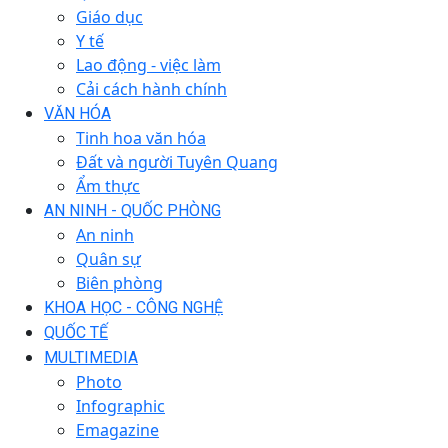
Giáo dục
Y tế
Lao động - việc làm
Cải cách hành chính
VĂN HÓA
Tinh hoa văn hóa
Đất và người Tuyên Quang
Ẩm thực
AN NINH - QUỐC PHÒNG
An ninh
Quân sự
Biên phòng
KHOA HỌC - CÔNG NGHỆ
QUỐC TẾ
MULTIMEDIA
Photo
Infographic
Emagazine