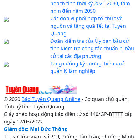
hoạch tỉnh thời kỳ 2021-2030, tầm
nhìn đến năm 2050
Các đơn vị phối hợp tổ chức về
nguồn và tặng quà Tết tại Tuyên
Quang
Đoàn kiểm tra của Ủy ban bầu cử
tỉnh kiểm tra công tác chuẩn bị bầu
cử tại các địa phương
Tăng cường kỷ cương, hiệu quả
quản lý lâm nghiệp
© 2020
Báo Tuyên Quang Online
- Cơ quan chủ quản:
Tỉnh uỷ tỉnh Tuyên Quang
Giấy phép hoạt động báo điện tử số 140/GP-BTTTT cấp
ngày 17/03/2022
Giám đốc: Mai Đức Thông
Trụ sở Tòa soạn: Số 219, đường Tân Trào, phường Minh