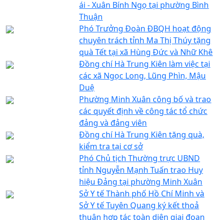
ái - Xuân Bính Ngọ tại phường Bình
Thuận
Phó Trưởng Đoàn ĐBQH hoạt động
chuyên trách tỉnh Ma Thị Thúy tặng
quà Tết tại xã Hùng Đức và Nhữ Khê
Đồng chí Hà Trung Kiên làm việc tại
các xã Ngọc Long, Lũng Phìn, Mậu
Duệ
Phường Minh Xuân công bố và trao
các quyết định về công tác tổ chức
đảng và đảng viên
Đồng chí Hà Trung Kiên tặng quà,
kiểm tra tại cơ sở
Phó Chủ tịch Thường trực UBND
tỉnh Nguyễn Mạnh Tuấn trao Huy
hiệu Đảng tại phường Minh Xuân
Sở Y tế Thành phố Hồ Chí Minh và
Sở Y tế Tuyên Quang ký kết thoả
thuận hợp tác toàn diện giai đoạn