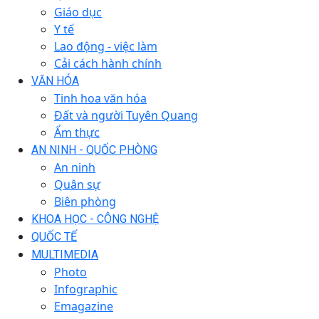
Giáo dục
Y tế
Lao động - việc làm
Cải cách hành chính
VĂN HÓA
Tinh hoa văn hóa
Đất và người Tuyên Quang
Ẩm thực
AN NINH - QUỐC PHÒNG
An ninh
Quân sự
Biên phòng
KHOA HỌC - CÔNG NGHỆ
QUỐC TẾ
MULTIMEDIA
Photo
Infographic
Emagazine