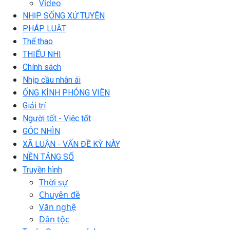
Video
NHỊP SỐNG XỨ TUYÊN
PHÁP LUẬT
Thể thao
THIẾU NHI
Chính sách
Nhịp cầu nhân ái
ỐNG KÍNH PHÓNG VIÊN
Giải trí
Người tốt - Việc tốt
GÓC NHÌN
XÃ LUẬN - VẤN ĐỀ KỲ NÀY
NỀN TẢNG SỐ
Truyền hình
Thời sự
Chuyên đề
Văn nghệ
Dân tộc