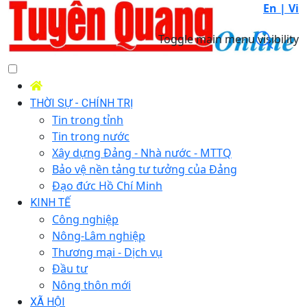
En |
Vi
Toggle main menu visibility
THỜI SỰ - CHÍNH TRỊ
Tin trong tỉnh
Tin trong nước
Xây dựng Đảng - Nhà nước - MTTQ
Bảo vệ nền tảng tư tưởng của Đảng
Đạo đức Hồ Chí Minh
KINH TẾ
Công nghiệp
Nông-Lâm nghiệp
Thương mại - Dịch vụ
Đầu tư
Nông thôn mới
XÃ HỘI