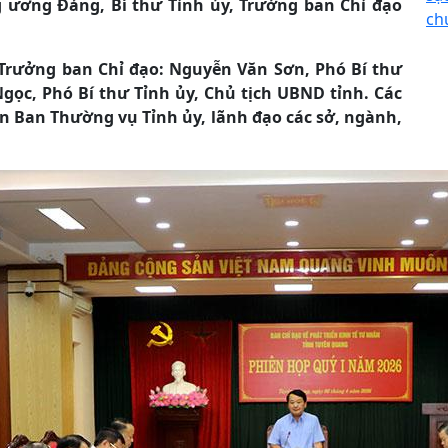
 ương Đảng, Bí thư Tỉnh ủy, Trưởng ban Chỉ đạo
ch
Trưởng ban Chỉ đạo: Nguyễn Văn Sơn, Phó Bí thư
gọc, Phó Bí thư Tỉnh ủy, Chủ tịch UBND tỉnh. Các
ên Ban Thường vụ Tỉnh ủy, lãnh đạo các sở, ngành,