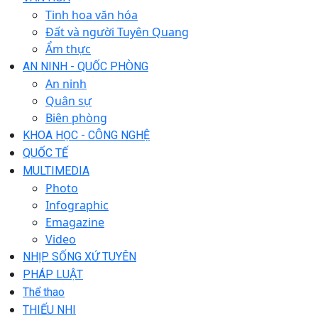
Tinh hoa văn hóa
Đất và người Tuyên Quang
Ẩm thực
AN NINH - QUỐC PHÒNG
An ninh
Quân sự
Biên phòng
KHOA HỌC - CÔNG NGHỆ
QUỐC TẾ
MULTIMEDIA
Photo
Infographic
Emagazine
Video
NHỊP SỐNG XỨ TUYÊN
PHÁP LUẬT
Thể thao
THIẾU NHI