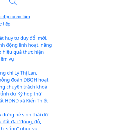
n đọc quan tâm
 tiếp
át huy tư duy đổi mới,
nh động linh hoạt, nâng
o hiệu quả thực hiện
iệm vụ
ng chí Lý Thị Lan,
ưởng đoàn ĐBQH hoạt
ng chuyên trách khoá
 tỉnh dự Kỳ họp thứ
ất HĐND xã Kiến Thiết
y dựng hệ sinh thái dữ
u đất đai “đúng, đủ,
ch, sống” phục vụ