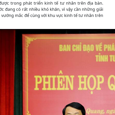
ược trong phát triển kinh tế tư nhân trên địa bàn.
ớc đang có rất nhiều khó khăn, vì vậy cần những giải
vướng mắc để cùng với khu vực kinh tế tư nhân trên