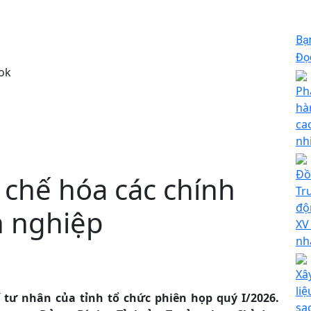
Bạ
Đọc
ok
Ph
hà
ca
nh
Đồ
 chế hóa các chính
Tr
độ
h nghiệp
XV
nh
Xâ
liệ
ế tư nhân của tỉnh tổ chức phiên họp quý I/2026.
sạ