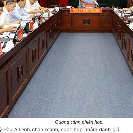
Quang cảnh phiên họp.
h uỷ Hầu A Lềnh nhấn mạnh, cuộc họp nhằm đánh giá