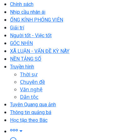
Chính sách
Nhịp cầu nhân ái
ỐNG KÍNH PHÓNG VIÊN
Giải trí
Người tốt - Việc tốt
GÓC NHÌN
XÃ LUẬN - VẤN ĐỀ KỲ NÀY
NỀN TẢNG SỐ
Truyền hình
Thời sự
Chuyên đề
Văn nghệ
Dân tộc
Tuyên Quang qua ảnh
Thông tin quảng bá
Học tập theo Bác