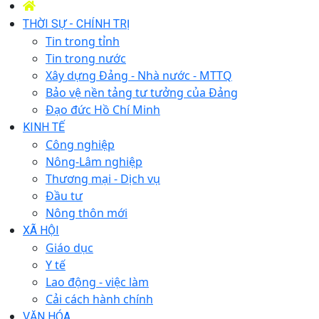
THỜI SỰ - CHÍNH TRỊ
Tin trong tỉnh
Tin trong nước
Xây dựng Đảng - Nhà nước - MTTQ
Bảo vệ nền tảng tư tưởng của Đảng
Đạo đức Hồ Chí Minh
KINH TẾ
Công nghiệp
Nông-Lâm nghiệp
Thương mại - Dịch vụ
Đầu tư
Nông thôn mới
XÃ HỘI
Giáo dục
Y tế
Lao động - việc làm
Cải cách hành chính
VĂN HÓA