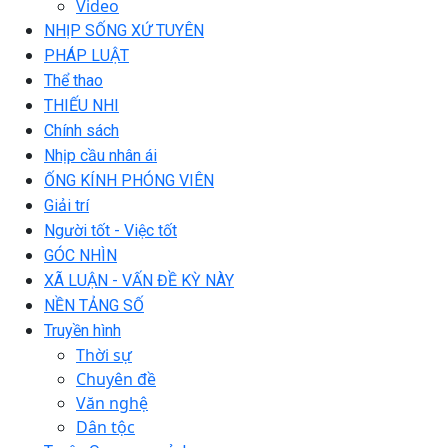
Video
NHỊP SỐNG XỨ TUYÊN
PHÁP LUẬT
Thể thao
THIẾU NHI
Chính sách
Nhịp cầu nhân ái
ỐNG KÍNH PHÓNG VIÊN
Giải trí
Người tốt - Việc tốt
GÓC NHÌN
XÃ LUẬN - VẤN ĐỀ KỲ NÀY
NỀN TẢNG SỐ
Truyền hình
Thời sự
Chuyên đề
Văn nghệ
Dân tộc