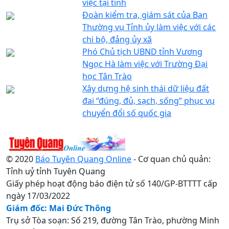
việc tại tỉnh
Đoàn kiểm tra, giám sát của Ban
Thường vụ Tỉnh ủy làm việc với các
chi bộ, đảng ủy xã
Phó Chủ tịch UBND tỉnh Vương
Ngọc Hà làm việc với Trường Đại
học Tân Trào
Xây dựng hệ sinh thái dữ liệu đất
đai “đúng, đủ, sạch, sống” phục vụ
chuyển đổi số quốc gia
© 2020
Báo Tuyên Quang Online
- Cơ quan chủ quản:
Tỉnh uỷ tỉnh Tuyên Quang
Giấy phép hoạt động báo điện tử số 140/GP-BTTTT cấp
ngày 17/03/2022
Giám đốc: Mai Đức Thông
Trụ sở Tòa soạn: Số 219, đường Tân Trào, phường Minh