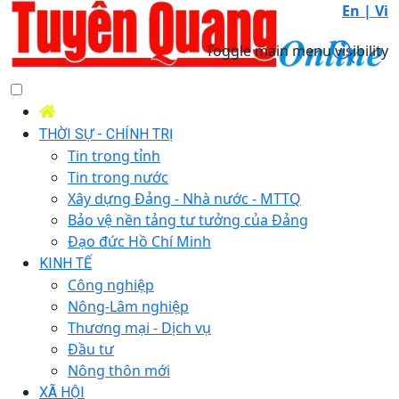
En |
Vi
Toggle main menu visibility
THỜI SỰ - CHÍNH TRỊ
Tin trong tỉnh
Tin trong nước
Xây dựng Đảng - Nhà nước - MTTQ
Bảo vệ nền tảng tư tưởng của Đảng
Đạo đức Hồ Chí Minh
KINH TẾ
Công nghiệp
Nông-Lâm nghiệp
Thương mại - Dịch vụ
Đầu tư
Nông thôn mới
XÃ HỘI