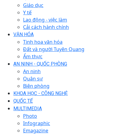
Giáo dục
Y tế
Lao động - việc làm
Cải cách hành chính
VĂN HÓA
Tinh hoa văn hóa
Đất và người Tuyên Quang
Ẩm thực
AN NINH - QUỐC PHÒNG
An ninh
Quân sự
Biên phòng
KHOA HỌC - CÔNG NGHỆ
QUỐC TẾ
MULTIMEDIA
Photo
Infographic
Emagazine