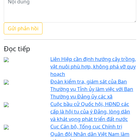
Đọc tiếp
Liên Hiệp cần định hướng cây trồng,
vật nuôi phù hợp, không phá vỡ quy
hoạch
Đoàn kiểm tra, giám sát của Ban
Thường vụ Tỉnh ủy làm việc với Ban
Thường vụ Đảng ủy các xã
Cuộc bầu cử Quốc hội, HĐND các
cấp là hội tụ của ý Đảng, lòng dân
và khát vọng phát triển đất nước
Cục Cán bộ, Tổng cục Chính trị
Quân đội Nhân dân Việt Nam làm