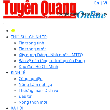
En |
Vi
Toggle main menu visibility
THỜI SỰ - CHÍNH TRỊ
Tin trong tỉnh
Tin trong nước
Xây dựng Đảng - Nhà nước - MTTQ
Bảo vệ nền tảng tư tưởng của Đảng
Đạo đức Hồ Chí Minh
KINH TẾ
Công nghiệp
Nông-Lâm nghiệp
Thương mại - Dịch vụ
Đầu tư
Nông thôn mới
XÃ HỘI