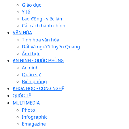
Giáo dục
Y tế
Lao động - việc làm
Cải cách hành chính
VĂN HÓA
Tinh hoa văn hóa
Đất và người Tuyên Quang
Ẩm thực
AN NINH - QUỐC PHÒNG
An ninh
Quân sự
Biên phòng
KHOA HỌC - CÔNG NGHỆ
QUỐC TẾ
MULTIMEDIA
Photo
Infographic
Emagazine