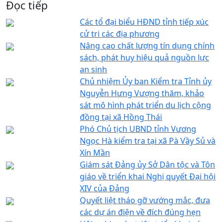
Đọc tiếp
Các tổ đại biểu HĐND tỉnh tiếp xúc
cử tri các địa phương
Nâng cao chất lượng tín dụng chính
sách, phát huy hiệu quả nguồn lực
an sinh
Chủ nhiệm Ủy ban Kiểm tra Tỉnh ủy
Nguyễn Hưng Vượng thăm, khảo
sát mô hình phát triển du lịch cộng
đồng tại xã Hồng Thái
Phó Chủ tịch UBND tỉnh Vương
Ngọc Hà kiểm tra tại xã Pà Vầy Sủ và
Xín Mần
Giám sát Đảng ủy Sở Dân tộc và Tôn
giáo về triển khai Nghị quyết Đại hội
XIV của Đảng
Quyết liệt tháo gỡ vướng mắc, đưa
các dự án điện về đích đúng hẹn