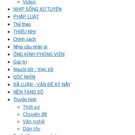
Video
NHỊP SỐNG XỨ TUYÊN
PHÁP LUẬT
Thể thao
THIẾU NHI
Chính sách
Nhịp cầu nhân ái
ỐNG KÍNH PHÓNG VIÊN
Giải trí
Người tốt - Việc tốt
GÓC NHÌN
XÃ LUẬN - VẤN ĐỀ KỲ NÀY
NỀN TẢNG SỐ
Truyền hình
Thời sự
Chuyên đề
Văn nghệ
Dân tộc