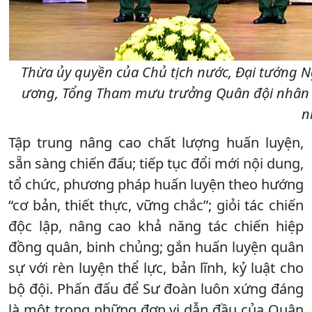
Thừa ủy quyền của Chủ tịch nước, Đại tướng 
ương, Tổng Tham mưu trưởng Quân đội nhân d
n
Tập trung nâng cao chất lượng huấn luyện,
sẵn sàng chiến đấu; tiếp tục đổi mới nội dung,
tổ chức, phương pháp huấn luyện theo hướng
“cơ bản, thiết thực, vững chắc”; giỏi tác chiến
độc lập, nâng cao khả năng tác chiến hiệp
đồng quân, binh chủng; gắn huấn luyện quân
sự với rèn luyện thể lực, bản lĩnh, kỷ luật cho
bộ đội. Phấn đấu để Sư đoàn luôn xứng đáng
là một trong những đơn vị dẫn đầu của Quân