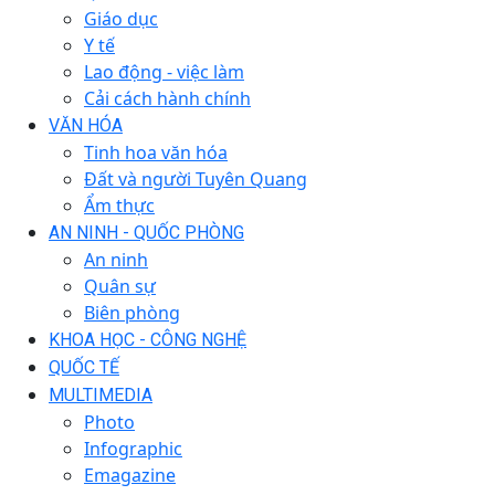
Giáo dục
Y tế
Lao động - việc làm
Cải cách hành chính
VĂN HÓA
Tinh hoa văn hóa
Đất và người Tuyên Quang
Ẩm thực
AN NINH - QUỐC PHÒNG
An ninh
Quân sự
Biên phòng
KHOA HỌC - CÔNG NGHỆ
QUỐC TẾ
MULTIMEDIA
Photo
Infographic
Emagazine