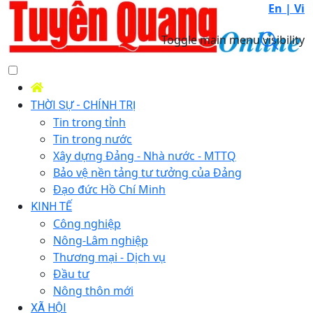
En |
Vi
Toggle main menu visibility
THỜI SỰ - CHÍNH TRỊ
Tin trong tỉnh
Tin trong nước
Xây dựng Đảng - Nhà nước - MTTQ
Bảo vệ nền tảng tư tưởng của Đảng
Đạo đức Hồ Chí Minh
KINH TẾ
Công nghiệp
Nông-Lâm nghiệp
Thương mại - Dịch vụ
Đầu tư
Nông thôn mới
XÃ HỘI