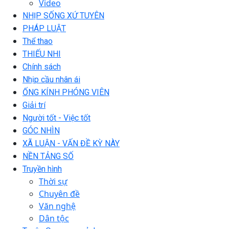
Video
NHỊP SỐNG XỨ TUYÊN
PHÁP LUẬT
Thể thao
THIẾU NHI
Chính sách
Nhịp cầu nhân ái
ỐNG KÍNH PHÓNG VIÊN
Giải trí
Người tốt - Việc tốt
GÓC NHÌN
XÃ LUẬN - VẤN ĐỀ KỲ NÀY
NỀN TẢNG SỐ
Truyền hình
Thời sự
Chuyên đề
Văn nghệ
Dân tộc