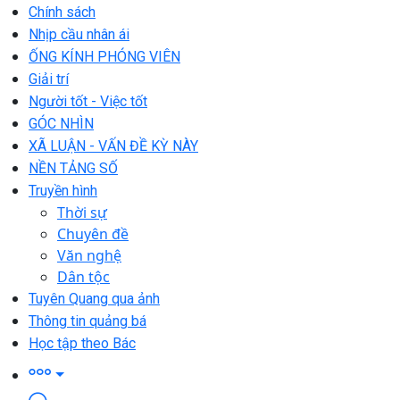
Chính sách
Nhịp cầu nhân ái
ỐNG KÍNH PHÓNG VIÊN
Giải trí
Người tốt - Việc tốt
GÓC NHÌN
XÃ LUẬN - VẤN ĐỀ KỲ NÀY
NỀN TẢNG SỐ
Truyền hình
Thời sự
Chuyên đề
Văn nghệ
Dân tộc
Tuyên Quang qua ảnh
Thông tin quảng bá
Học tập theo Bác