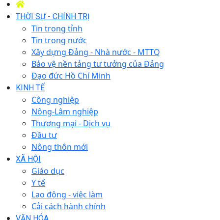
THỜI SỰ - CHÍNH TRỊ
Tin trong tỉnh
Tin trong nước
Xây dựng Đảng - Nhà nước - MTTQ
Bảo vệ nền tảng tư tưởng của Đảng
Đạo đức Hồ Chí Minh
KINH TẾ
Công nghiệp
Nông-Lâm nghiệp
Thương mại - Dịch vụ
Đầu tư
Nông thôn mới
XÃ HỘI
Giáo dục
Y tế
Lao động - việc làm
Cải cách hành chính
VĂN HÓA