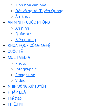
Tinh hoa văn hóa
Đất và người Tuyên Quang
Ẩm thực
AN NINH - QUỐC PHÒNG
An ninh
Quân sự
Biên phòng
KHOA HỌC - CÔNG NGHỆ
QUỐC TẾ
MULTIMEDIA
Photo
Infographic
Emagazine
Video
NHỊP SỐNG XỨ TUYÊN
PHÁP LUẬT
Thể thao
THIẾU NHI