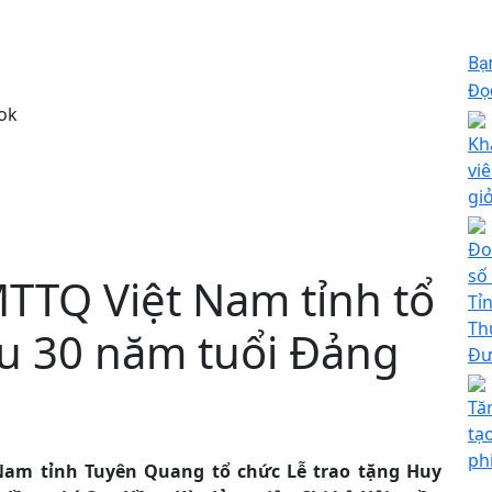
Bạ
Đọc
ok
Kh
vi
gi
Đo
số
TTQ Việt Nam tỉnh tổ
Tỉ
Th
ệu 30 năm tuổi Đảng
Đư
Tă
tạ
ph
Nam tỉnh Tuyên Quang tổ chức Lễ trao tặng Huy