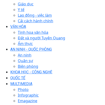
Giáo dục
Y tế
Lao động - việc làm
Cải cách hành chính
VĂN HÓA
Tinh hoa văn hóa
Đất và người Tuyên Quang
Ẩm thực
AN NINH - QUỐC PHÒNG
An ninh
Quân sự
Biên phòng
KHOA HỌC - CÔNG NGHỆ
QUỐC TẾ
MULTIMEDIA
Photo
Infographic
Emagazine