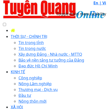
En |
Vi
Toggle main menu visibility
THỜI SỰ - CHÍNH TRỊ
Tin trong tỉnh
Tin trong nước
Xây dựng Đảng - Nhà nước - MTTQ
Bảo vệ nền tảng tư tưởng của Đảng
Đạo đức Hồ Chí Minh
KINH TẾ
Công nghiệp
Nông-Lâm nghiệp
Thương mại - Dịch vụ
Đầu tư
Nông thôn mới
XÃ HỘI