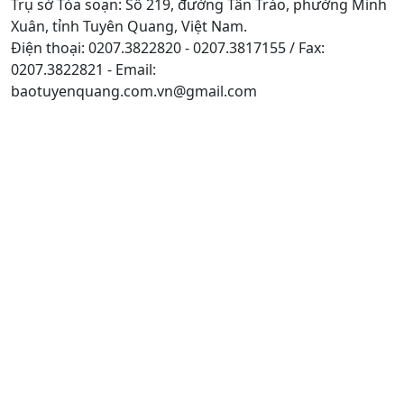
Trụ sở Tòa soạn: Số 219, đường Tân Trào, phường Minh
Xuân, tỉnh Tuyên Quang, Việt Nam.
Điện thoại: 0207.3822820 - 0207.3817155 / Fax:
0207.3822821 - Email:
baotuyenquang.com.vn@gmail.com