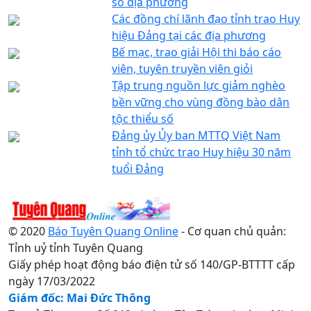
số địa phương
Các đồng chí lãnh đạo tỉnh trao Huy
hiệu Đảng tại các địa phương
Bế mạc, trao giải Hội thi báo cáo
viên, tuyên truyền viên giỏi
Tập trung nguồn lực giảm nghèo
bền vững cho vùng đồng bào dân
tộc thiểu số
Đảng ủy Ủy ban MTTQ Việt Nam
tỉnh tổ chức trao Huy hiệu 30 năm
tuổi Đảng
© 2020
Báo Tuyên Quang Online
- Cơ quan chủ quản:
Tỉnh uỷ tỉnh Tuyên Quang
Giấy phép hoạt động báo điện tử số 140/GP-BTTTT cấp
ngày 17/03/2022
Giám đốc: Mai Đức Thông