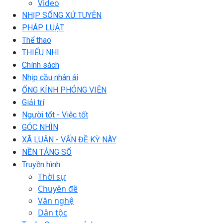
Video
NHỊP SỐNG XỨ TUYÊN
PHÁP LUẬT
Thể thao
THIẾU NHI
Chính sách
Nhịp cầu nhân ái
ỐNG KÍNH PHÓNG VIÊN
Giải trí
Người tốt - Việc tốt
GÓC NHÌN
XÃ LUẬN - VẤN ĐỀ KỲ NÀY
NỀN TẢNG SỐ
Truyền hình
Thời sự
Chuyên đề
Văn nghệ
Dân tộc