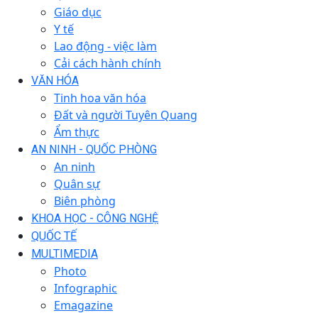
Giáo dục
Y tế
Lao động - việc làm
Cải cách hành chính
VĂN HÓA
Tinh hoa văn hóa
Đất và người Tuyên Quang
Ẩm thực
AN NINH - QUỐC PHÒNG
An ninh
Quân sự
Biên phòng
KHOA HỌC - CÔNG NGHỆ
QUỐC TẾ
MULTIMEDIA
Photo
Infographic
Emagazine