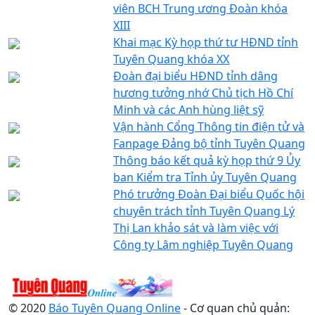
viên BCH Trung ương Đoàn khóa
XIII
Khai mạc Kỳ họp thứ tư HĐND tỉnh
Tuyên Quang khóa XX
Đoàn đại biểu HĐND tỉnh dâng
hương tưởng nhớ Chủ tịch Hồ Chí
Minh và các Anh hùng liệt sỹ
Vận hành Cổng Thông tin điện tử và
Fanpage Đảng bộ tỉnh Tuyên Quang
Thông báo kết quả kỳ họp thứ 9 Ủy
ban Kiểm tra Tỉnh ủy Tuyên Quang
Phó trưởng Đoàn Đại biểu Quốc hội
chuyên trách tỉnh Tuyên Quang Lý
Thị Lan khảo sát và làm việc với
Công ty Lâm nghiệp Tuyên Quang
© 2020
Báo Tuyên Quang Online
- Cơ quan chủ quản: