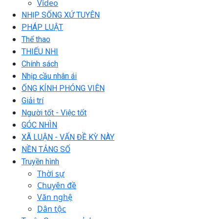
Video
NHỊP SỐNG XỨ TUYÊN
PHÁP LUẬT
Thể thao
THIẾU NHI
Chính sách
Nhịp cầu nhân ái
ỐNG KÍNH PHÓNG VIÊN
Giải trí
Người tốt - Việc tốt
GÓC NHÌN
XÃ LUẬN - VẤN ĐỀ KỲ NÀY
NỀN TẢNG SỐ
Truyền hình
Thời sự
Chuyên đề
Văn nghệ
Dân tộc