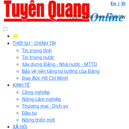
En |
Vi
Toggle main menu visibility
THỜI SỰ - CHÍNH TRỊ
Tin trong tỉnh
Tin trong nước
Xây dựng Đảng - Nhà nước - MTTQ
Bảo vệ nền tảng tư tưởng của Đảng
Đạo đức Hồ Chí Minh
KINH TẾ
Công nghiệp
Nông-Lâm nghiệp
Thương mại - Dịch vụ
Đầu tư
Nông thôn mới
XÃ HỘI