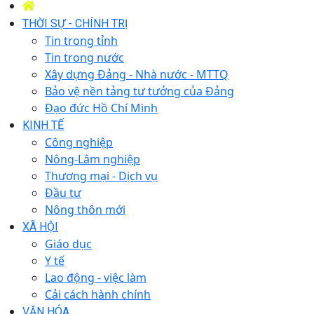
THỜI SỰ - CHÍNH TRỊ
Tin trong tỉnh
Tin trong nước
Xây dựng Đảng - Nhà nước - MTTQ
Bảo vệ nền tảng tư tưởng của Đảng
Đạo đức Hồ Chí Minh
KINH TẾ
Công nghiệp
Nông-Lâm nghiệp
Thương mại - Dịch vụ
Đầu tư
Nông thôn mới
XÃ HỘI
Giáo dục
Y tế
Lao động - việc làm
Cải cách hành chính
VĂN HÓA