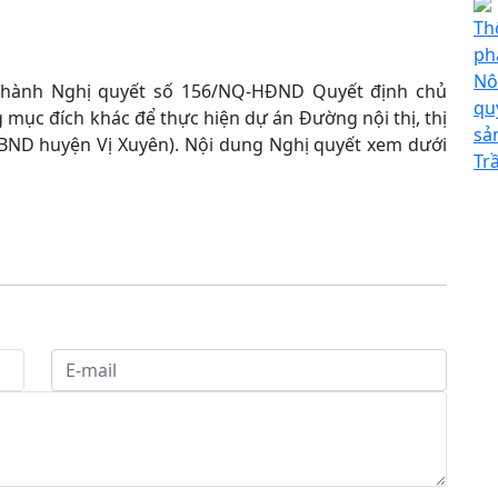
Th
ph
Nô
 hành Nghị quyết số 156/NQ-HĐND Quyết định chủ
qu
mục đích khác để thực hiện dự án Đường nội thị, thị
sả
 UBND huyện Vị Xuyên). Nội dung Nghị quyết xem dưới
Tr