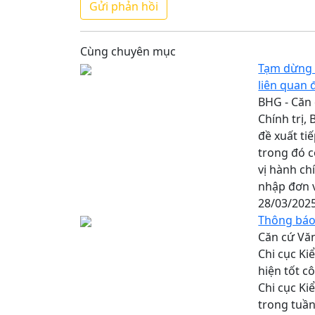
Cùng chuyên mục
Tạm dừng 
liên quan 
BHG - Căn 
Chính trị,
đề xuất ti
trong đó c
vị hành ch
nhập đơn v
28/03/202
Thông báo
Căn cứ Vă
Chi cục Ki
hiện tốt c
Chi cục K
trong tuần