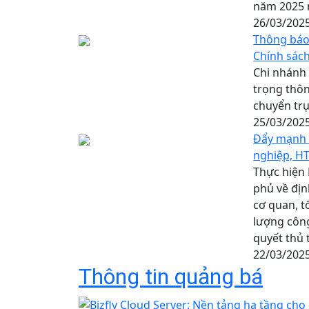
năm 2025 
26/03/202
Thông báo 
Chính sách
Chi nhánh 
trọng thôn
chuyển trụ
25/03/202
Đẩy mạnh 
nghiệp, HT
Thực hiện
phủ về địn
cơ quan, t
lượng công
quyết thủ 
22/03/202
Thông tin quảng bá