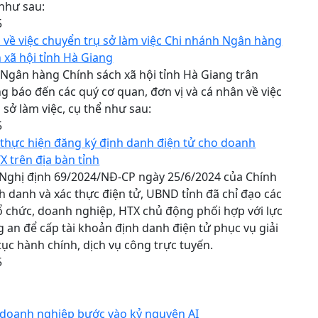
như sau:
5
về việc chuyển trụ sở làm việc Chi nhánh Ngân hàng
 xã hội tỉnh Hà Giang
Ngân hàng Chính sách xã hội tỉnh Hà Giang trân
g báo đến các quý cơ quan, đơn vị và cá nhân về việc
 sở làm việc, cụ thể như sau:
5
thực hiện đăng ký định danh điện tử cho doanh
X trên địa bàn tỉnh
 Nghị định 69/2024/NĐ-CP ngày 25/6/2024 của Chính
h danh và xác thực điện tử, UBND tỉnh đã chỉ đạo các
ổ chức, doanh nghiệp, HTX chủ động phối hợp với lực
 an để cấp tài khoản định danh điện tử phục vụ giải
tục hành chính, dịch vụ công trực tuyến.
5