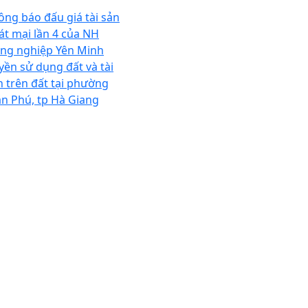
ông báo đấu giá tài sản
át mại lần 4 của NH
ng nghiệp Yên Minh
yền sử dụng đất và tài
n trên đất tại phường
ần Phú, tp Hà Giang