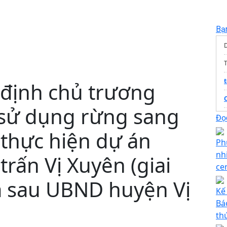
Bạ
T
 định chủ trương
sử dụng rừng sang
Đọc
 thực hiện dự án
Ph
nh
 trấn Vị Xuyên (giai
ce
a sau UBND huyện Vị
Kế
Bá
th