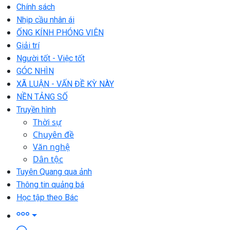
Chính sách
Nhịp cầu nhân ái
ỐNG KÍNH PHÓNG VIÊN
Giải trí
Người tốt - Việc tốt
GÓC NHÌN
XÃ LUẬN - VẤN ĐỀ KỲ NÀY
NỀN TẢNG SỐ
Truyền hình
Thời sự
Chuyên đề
Văn nghệ
Dân tộc
Tuyên Quang qua ảnh
Thông tin quảng bá
Học tập theo Bác