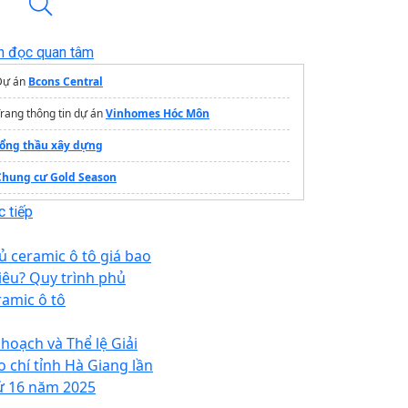
n đọc quan tâm
Dự án
Bcons Central
rang thông tin dự án
Vinhomes Hóc Môn
tổng thầu xây dựng
Chung cư Gold Season
Chủ đầu tư
AT Saigon Riverside
là ai?
 tiếp
Căn hộ 1 PN
AK Tower
TP HCM
ủ ceramic ô tô giá bao
iêu? Quy trình phủ
ramic ô tô
 hoạch và Thể lệ Giải
o chí tỉnh Hà Giang lần
ứ 16 năm 2025