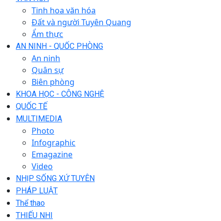
Tinh hoa văn hóa
Đất và người Tuyên Quang
Ẩm thực
AN NINH - QUỐC PHÒNG
An ninh
Quân sự
Biên phòng
KHOA HỌC - CÔNG NGHỆ
QUỐC TẾ
MULTIMEDIA
Photo
Infographic
Emagazine
Video
NHỊP SỐNG XỨ TUYÊN
PHÁP LUẬT
Thể thao
THIẾU NHI