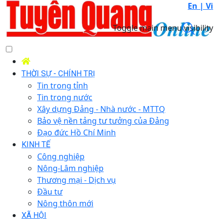
En |
Vi
Toggle main menu visibility
THỜI SỰ - CHÍNH TRỊ
Tin trong tỉnh
Tin trong nước
Xây dựng Đảng - Nhà nước - MTTQ
Bảo vệ nền tảng tư tưởng của Đảng
Đạo đức Hồ Chí Minh
KINH TẾ
Công nghiệp
Nông-Lâm nghiệp
Thương mại - Dịch vụ
Đầu tư
Nông thôn mới
XÃ HỘI