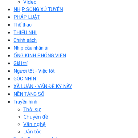
Video
NHỊP SỐNG XỨ TUYÊN
PHÁP LUẬT
Thể thao
THIẾU NHI
Chính sách
Nhịp cầu nhân ái
ỐNG KÍNH PHÓNG VIÊN
Giải trí
Người tốt - Việc tốt
GÓC NHÌN
XÃ LUẬN - VẤN ĐỀ KỲ NÀY
NỀN TẢNG SỐ
Truyền hình
Thời sự
Chuyên đề
Văn nghệ
Dân tộc