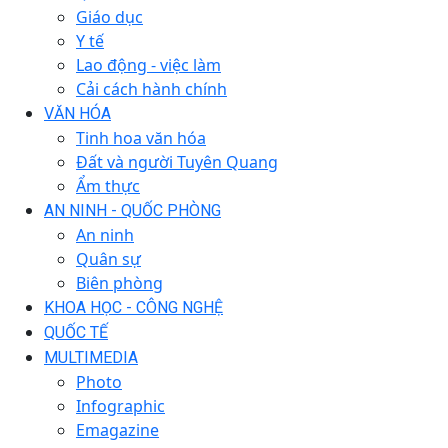
Giáo dục
Y tế
Lao động - việc làm
Cải cách hành chính
VĂN HÓA
Tinh hoa văn hóa
Đất và người Tuyên Quang
Ẩm thực
AN NINH - QUỐC PHÒNG
An ninh
Quân sự
Biên phòng
KHOA HỌC - CÔNG NGHỆ
QUỐC TẾ
MULTIMEDIA
Photo
Infographic
Emagazine