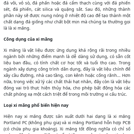
đá vôi, vỏ sò, đá phấn hoặc đá cẩm thạch cùng với đá phiến
sét, đá phiến, cát silica và quặng sắt. Sau đó, những thành
phần này sẽ được nung nóng ở nhiệt độ cao để tạo thành một
chất dạng đá giống như chất bột mịn mà chúng ta thường gọi
là là xi măng.
Công dụng của xi măng
Xi măng là vật liệu được ứng dụng khá rộng rãi trong nhiều
ngành bởi những điểm mạnh là dễ dàng sử dụng, có sẵn cốt
liệu ban đầu, có tính chất cơ học tốt và tuổi thọ cao. Trong
ngành xây dựng công trình dân dụng, đây là vật liệu chính để
xây cầu đường, nhà cao tầng, con kênh hoặc cống rãnh... Hơn
nữa, trong việc xử lý các chất thải hạt nhân, đây còn là vật liệu
đóng vai trò thực hiện thủy hóa, cho phép bất động hóa các
chất phóng xạ một cách triệt để trong môi trường vi cấu trúc.
Loại xi măng phổ biến hiện nay
Hiện nay xi măng được sản xuất dưới hai dạng là xi măng
Portland PC (không phụ gia) và xi măng Portland hỗn hợp PCB
(có chứa phụ gia khoáng). Xi măng tốt đồng nghĩa có chỉ số