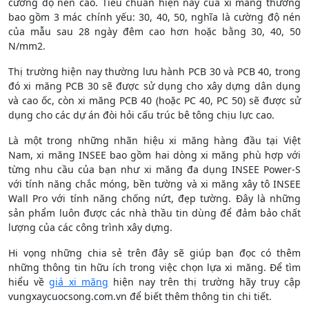
cường độ nén cao. Tiêu chuẩn hiện nay của xi măng thường
bao gồm 3 mác chính yếu: 30, 40, 50, nghĩa là cường độ nén
của mẫu sau 28 ngày đêm cao hơn hoặc bằng 30, 40, 50
N/mm2.
Thị trường hiện nay thường lưu hành PCB 30 và PCB 40, trong
đó xi măng PCB 30 sẽ được sử dụng cho xây dựng dân dụng
và cao ốc, còn xi măng PCB 40 (hoặc PC 40, PC 50) sẽ được sử
dụng cho các dự án đòi hỏi cấu trúc bê tông chịu lực cao.
Là một trong những nhãn hiệu xi măng hàng đầu tại Việt
Nam, xi măng INSEE bao gồm hai dòng xi măng phù hợp với
từng nhu cầu của bạn như xi măng đa dụng INSEE Power-S
với tính năng chắc móng, bền tường và xi măng xây tô INSEE
Wall Pro với tính năng chống nứt, đẹp tường. Đây là những
sản phẩm luôn được các nhà thầu tin dùng để đảm bảo chất
lượng của các công trình xây dựng.
Hi vọng những chia sẻ trên đây sẽ giúp bạn đọc có thêm
những thông tin hữu ích trong việc chọn lựa xi măng. Để tìm
hiểu về
giá xi măng
hiện nay trên thị trường hãy truy cập
vungxaycuocsong.com.vn để biết thêm thông tin chi tiết.