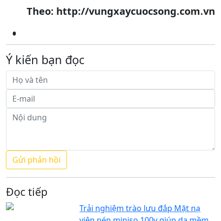
Theo: http://vungxaycuocsong.com.vn
Ý kiến bạn đọc
Đọc tiếp
Trải nghiệm trào lưu đắp Mặt nạ
viên nén miniso 100v giúp da mềm