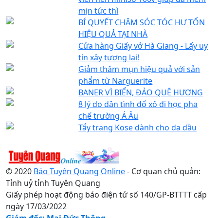
mịn tức thì
BÍ QUYẾT CHĂM SÓC TÓC HƯ TỔN
HIỆU QUẢ TẠI NHÀ
Cửa hàng Giấy vở Hà Giang - Lấy uy
tín xây tương lai!
Giảm thâm mụn hiệu quả với sản
phẩm từ Narguerite
BANER VÌ BIỂN, ĐẢO QUÊ HƯƠNG
8 lý do dân tình đổ xô đi học pha
chế trường Á Âu
Tẩy trang Kose dành cho da dầu
© 2020
Báo Tuyên Quang Online
- Cơ quan chủ quản:
Tỉnh uỷ tỉnh Tuyên Quang
Giấy phép hoạt động báo điện tử số 140/GP-BTTTT cấp
ngày 17/03/2022
Giám đốc: Mai Đức Thông