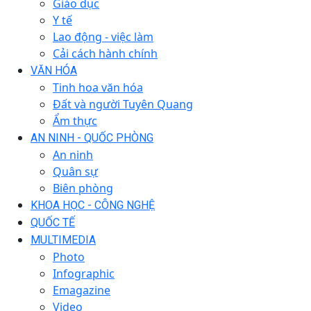
Giáo dục
Y tế
Lao động - việc làm
Cải cách hành chính
VĂN HÓA
Tinh hoa văn hóa
Đất và người Tuyên Quang
Ẩm thực
AN NINH - QUỐC PHÒNG
An ninh
Quân sự
Biên phòng
KHOA HỌC - CÔNG NGHỆ
QUỐC TẾ
MULTIMEDIA
Photo
Infographic
Emagazine
Video