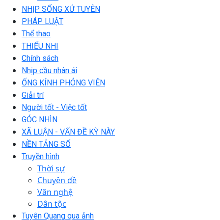
NHỊP SỐNG XỨ TUYÊN
PHÁP LUẬT
Thể thao
THIẾU NHI
Chính sách
Nhịp cầu nhân ái
ỐNG KÍNH PHÓNG VIÊN
Giải trí
Người tốt - Việc tốt
GÓC NHÌN
XÃ LUẬN - VẤN ĐỀ KỲ NÀY
NỀN TẢNG SỐ
Truyền hình
Thời sự
Chuyên đề
Văn nghệ
Dân tộc
Tuyên Quang qua ảnh