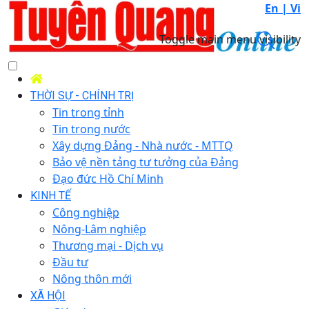
En |
Vi
Toggle main menu visibility
THỜI SỰ - CHÍNH TRỊ
Tin trong tỉnh
Tin trong nước
Xây dựng Đảng - Nhà nước - MTTQ
Bảo vệ nền tảng tư tưởng của Đảng
Đạo đức Hồ Chí Minh
KINH TẾ
Công nghiệp
Nông-Lâm nghiệp
Thương mại - Dịch vụ
Đầu tư
Nông thôn mới
XÃ HỘI