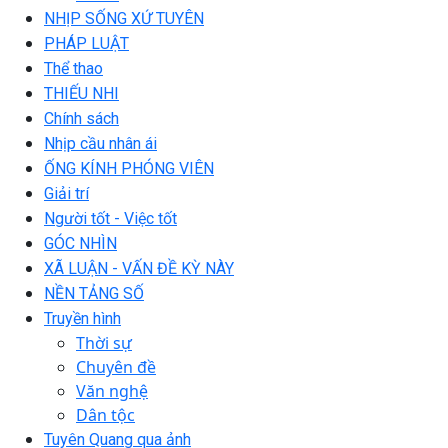
NHỊP SỐNG XỨ TUYÊN
PHÁP LUẬT
Thể thao
THIẾU NHI
Chính sách
Nhịp cầu nhân ái
ỐNG KÍNH PHÓNG VIÊN
Giải trí
Người tốt - Việc tốt
GÓC NHÌN
XÃ LUẬN - VẤN ĐỀ KỲ NÀY
NỀN TẢNG SỐ
Truyền hình
Thời sự
Chuyên đề
Văn nghệ
Dân tộc
Tuyên Quang qua ảnh