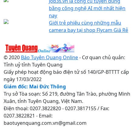
Job3s.vn là công cụ tuyển dụng
bằng công nghệ AI mới nhất hiện
nay
Giới trẻ phiêu cùng những mẫu
camera bay tại shop Flycam Giá Rẻ
© 2020
Báo Tuyên Quang Online
- Cơ quan chủ quản:
Tỉnh uỷ tỉnh Tuyên Quang
Giấy phép hoạt động báo điện tử số 140/GP-BTTTT cấp
ngày 17/03/2022
Giám đốc: Mai Đức Thông
Trụ sở Tòa soạn: Số 219, đường Tân Trào, phường Minh
Xuân, tỉnh Tuyên Quang, Việt Nam.
Điện thoại: 0207.3822820 - 0207.3817155 / Fax:
0207.3822821 - Email:
baotuyenquang.com.vn@gmail.com