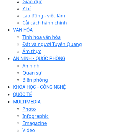
Giáo dục
Y tế
Lao động - việc làm
Cải cách hành chính
VĂN HÓA
Tinh hoa văn hóa
Đất và người Tuyên Quang
Ẩm thực
AN NINH - QUỐC PHÒNG
An ninh
Quân sự
Biên phòng
KHOA HỌC - CÔNG NGHỆ
QUỐC TẾ
MULTIMEDIA
Photo
Infographic
Emagazine
Video