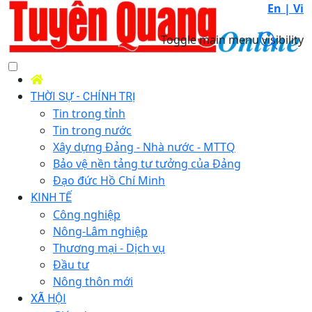
En |
Vi
Toggle main menu visibility
THỜI SỰ - CHÍNH TRỊ
Tin trong tỉnh
Tin trong nước
Xây dựng Đảng - Nhà nước - MTTQ
Bảo vệ nền tảng tư tưởng của Đảng
Đạo đức Hồ Chí Minh
KINH TẾ
Công nghiệp
Nông-Lâm nghiệp
Thương mại - Dịch vụ
Đầu tư
Nông thôn mới
XÃ HỘI