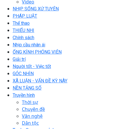
Video
NHỊP SỐNG XỨ TUYÊN
PHÁP LUẬT
Thể thao
THIẾU NHI
Chính sách
Nhịp cầu nhân ái
ỐNG KÍNH PHÓNG VIÊN
Giải trí
Người tốt - Việc tốt
GÓC NHÌN
XÃ LUẬN - VẤN ĐỀ KỲ NÀY
NỀN TẢNG SỐ
Truyền hình
Thời sự
Chuyên đề
Văn nghệ
Dân tộc