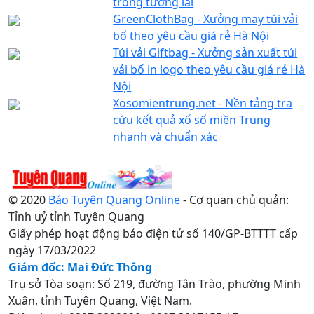
trong tương lai
GreenClothBag - Xưởng may túi vải
bố theo yêu cầu giá rẻ Hà Nội
Túi vải Giftbag - Xưởng sản xuất túi
vải bố in logo theo yêu cầu giá rẻ Hà
Nội
Xosomientrung.net - Nền tảng tra
cứu kết quả xổ số miền Trung
nhanh và chuẩn xác
© 2020
Báo Tuyên Quang Online
- Cơ quan chủ quản:
Tỉnh uỷ tỉnh Tuyên Quang
Giấy phép hoạt động báo điện tử số 140/GP-BTTTT cấp
ngày 17/03/2022
Giám đốc: Mai Đức Thông
Trụ sở Tòa soạn: Số 219, đường Tân Trào, phường Minh
Xuân, tỉnh Tuyên Quang, Việt Nam.