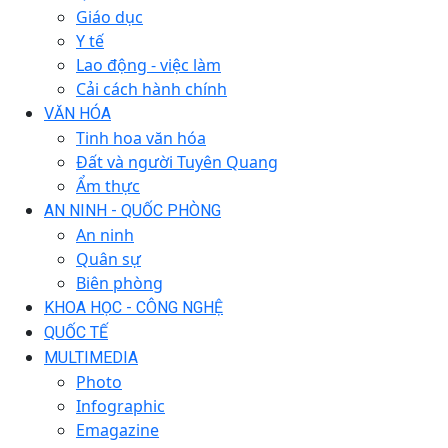
Giáo dục
Y tế
Lao động - việc làm
Cải cách hành chính
VĂN HÓA
Tinh hoa văn hóa
Đất và người Tuyên Quang
Ẩm thực
AN NINH - QUỐC PHÒNG
An ninh
Quân sự
Biên phòng
KHOA HỌC - CÔNG NGHỆ
QUỐC TẾ
MULTIMEDIA
Photo
Infographic
Emagazine