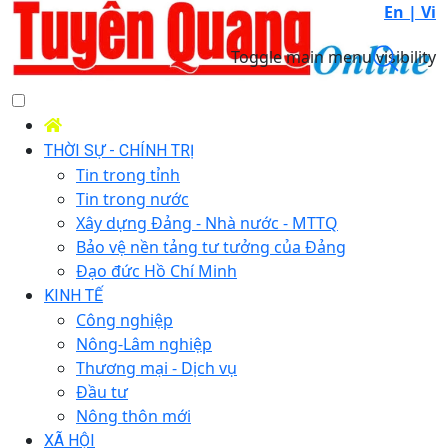
En |
Vi
Toggle main menu visibility
THỜI SỰ - CHÍNH TRỊ
Tin trong tỉnh
Tin trong nước
Xây dựng Đảng - Nhà nước - MTTQ
Bảo vệ nền tảng tư tưởng của Đảng
Đạo đức Hồ Chí Minh
KINH TẾ
Công nghiệp
Nông-Lâm nghiệp
Thương mại - Dịch vụ
Đầu tư
Nông thôn mới
XÃ HỘI