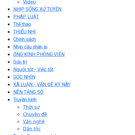
Video
NHỊP SỐNG XỨ TUYÊN
PHÁP LUẬT
Thể thao
THIẾU NHI
Chính sách
Nhịp cầu nhân ái
ỐNG KÍNH PHÓNG VIÊN
Giải trí
Người tốt - Việc tốt
GÓC NHÌN
XÃ LUẬN - VẤN ĐỀ KỲ NÀY
NỀN TẢNG SỐ
Truyền hình
Thời sự
Chuyên đề
Văn nghệ
Dân tộc