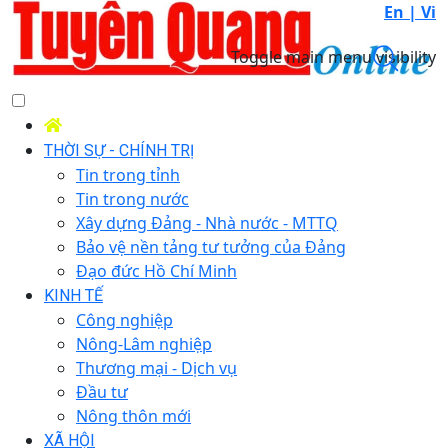
En |
Vi
Toggle main menu visibility
THỜI SỰ - CHÍNH TRỊ
Tin trong tỉnh
Tin trong nước
Xây dựng Đảng - Nhà nước - MTTQ
Bảo vệ nền tảng tư tưởng của Đảng
Đạo đức Hồ Chí Minh
KINH TẾ
Công nghiệp
Nông-Lâm nghiệp
Thương mại - Dịch vụ
Đầu tư
Nông thôn mới
XÃ HỘI