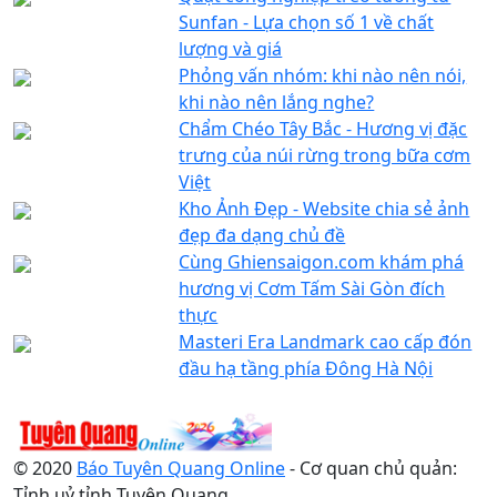
Sunfan - Lựa chọn số 1 về chất
lượng và giá
Phỏng vấn nhóm: khi nào nên nói,
khi nào nên lắng nghe?
Chẩm Chéo Tây Bắc - Hương vị đặc
trưng của núi rừng trong bữa cơm
Việt
Kho Ảnh Đẹp - Website chia sẻ ảnh
đẹp đa dạng chủ đề
Cùng Ghiensaigon.com khám phá
hương vị Cơm Tấm Sài Gòn đích
thực
Masteri Era Landmark cao cấp đón
đầu hạ tầng phía Đông Hà Nội
© 2020
Báo Tuyên Quang Online
- Cơ quan chủ quản:
Tỉnh uỷ tỉnh Tuyên Quang