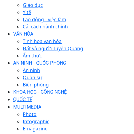
Giáo dục
Y tế
Lao động - việc làm
Cải cách hành chính
VĂN HÓA
Tinh hoa văn hóa
Đất và người Tuyên Quang
Ẩm thực
AN NINH - QUỐC PHÒNG
An ninh
Quân sự
Biên phòng
KHOA HỌC - CÔNG NGHỆ
QUỐC TẾ
MULTIMEDIA
Photo
Infographic
Emagazine