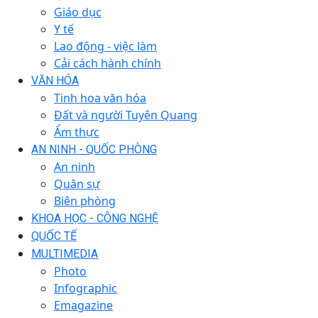
Giáo dục
Y tế
Lao động - việc làm
Cải cách hành chính
VĂN HÓA
Tinh hoa văn hóa
Đất và người Tuyên Quang
Ẩm thực
AN NINH - QUỐC PHÒNG
An ninh
Quân sự
Biên phòng
KHOA HỌC - CÔNG NGHỆ
QUỐC TẾ
MULTIMEDIA
Photo
Infographic
Emagazine