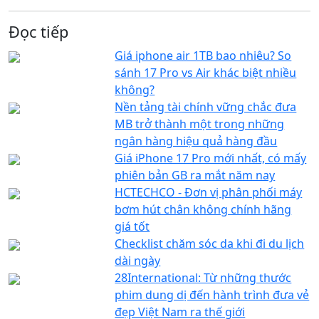
Đọc tiếp
Giá iphone air 1TB bao nhiêu? So
sánh 17 Pro vs Air khác biệt nhiều
không?
Nền tảng tài chính vững chắc đưa
MB trở thành một trong những
ngân hàng hiệu quả hàng đầu
Giá iPhone 17 Pro mới nhất, có mấy
phiên bản GB ra mắt năm nay
HCTECHCO - Đơn vị phân phối máy
bơm hút chân không chính hãng
giá tốt
Checklist chăm sóc da khi đi du lịch
dài ngày
28International: Từ những thước
phim dung dị đến hành trình đưa vẻ
đẹp Việt Nam ra thế giới