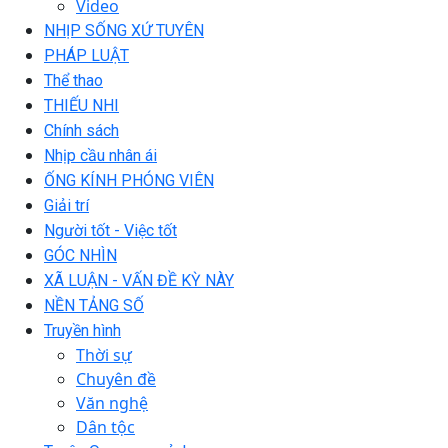
Video
NHỊP SỐNG XỨ TUYÊN
PHÁP LUẬT
Thể thao
THIẾU NHI
Chính sách
Nhịp cầu nhân ái
ỐNG KÍNH PHÓNG VIÊN
Giải trí
Người tốt - Việc tốt
GÓC NHÌN
XÃ LUẬN - VẤN ĐỀ KỲ NÀY
NỀN TẢNG SỐ
Truyền hình
Thời sự
Chuyên đề
Văn nghệ
Dân tộc