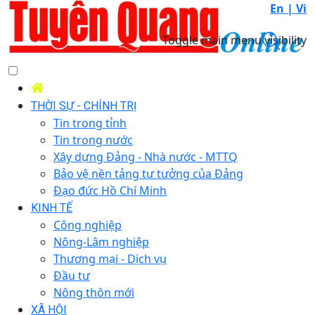
En |
Vi
Toggle main menu visibility
THỜI SỰ - CHÍNH TRỊ
Tin trong tỉnh
Tin trong nước
Xây dựng Đảng - Nhà nước - MTTQ
Bảo vệ nền tảng tư tưởng của Đảng
Đạo đức Hồ Chí Minh
KINH TẾ
Công nghiệp
Nông-Lâm nghiệp
Thương mại - Dịch vụ
Đầu tư
Nông thôn mới
XÃ HỘI