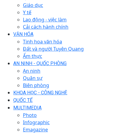
Giáo dục
Y tế
Lao động - việc làm
Cải cách hành chính
VĂN HÓA
Tinh hoa văn hóa
Đất và người Tuyên Quang
Ẩm thực
AN NINH - QUỐC PHÒNG
An ninh
Quân sự
Biên phòng
KHOA HỌC - CÔNG NGHỆ
QUỐC TẾ
MULTIMEDIA
Photo
Infographic
Emagazine