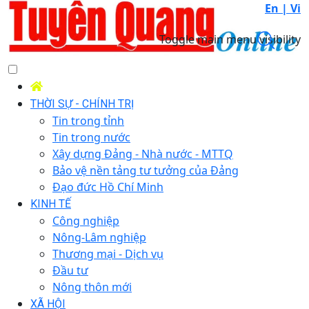
En |
Vi
Toggle main menu visibility
THỜI SỰ - CHÍNH TRỊ
Tin trong tỉnh
Tin trong nước
Xây dựng Đảng - Nhà nước - MTTQ
Bảo vệ nền tảng tư tưởng của Đảng
Đạo đức Hồ Chí Minh
KINH TẾ
Công nghiệp
Nông-Lâm nghiệp
Thương mại - Dịch vụ
Đầu tư
Nông thôn mới
XÃ HỘI