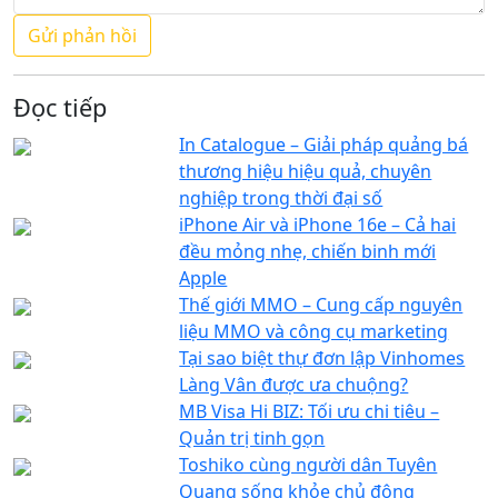
Đọc tiếp
In Catalogue – Giải pháp quảng bá
thương hiệu hiệu quả, chuyên
nghiệp trong thời đại số
iPhone Air và iPhone 16e – Cả hai
đều mỏng nhẹ, chiến binh mới
Apple
Thế giới MMO – Cung cấp nguyên
liệu MMO và công cụ marketing
Tại sao biệt thự đơn lập Vinhomes
Làng Vân được ưa chuộng?
MB Visa Hi BIZ: Tối ưu chi tiêu –
Quản trị tinh gọn
Toshiko cùng người dân Tuyên
Quang sống khỏe chủ động