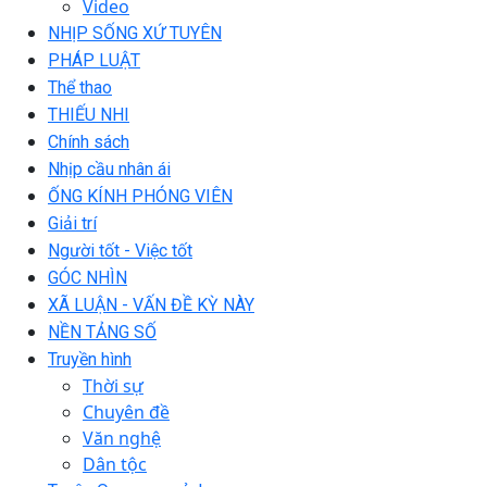
Video
NHỊP SỐNG XỨ TUYÊN
PHÁP LUẬT
Thể thao
THIẾU NHI
Chính sách
Nhịp cầu nhân ái
ỐNG KÍNH PHÓNG VIÊN
Giải trí
Người tốt - Việc tốt
GÓC NHÌN
XÃ LUẬN - VẤN ĐỀ KỲ NÀY
NỀN TẢNG SỐ
Truyền hình
Thời sự
Chuyên đề
Văn nghệ
Dân tộc