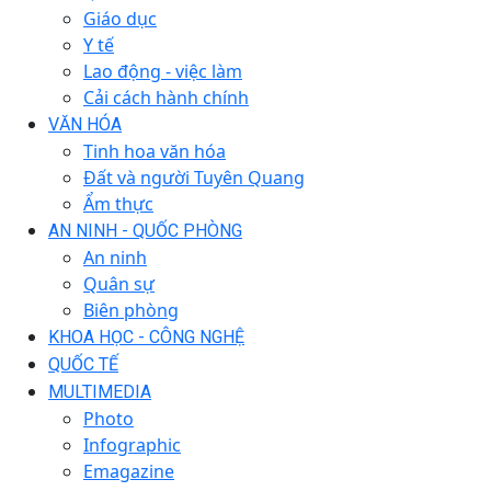
Giáo dục
Y tế
Lao động - việc làm
Cải cách hành chính
VĂN HÓA
Tinh hoa văn hóa
Đất và người Tuyên Quang
Ẩm thực
AN NINH - QUỐC PHÒNG
An ninh
Quân sự
Biên phòng
KHOA HỌC - CÔNG NGHỆ
QUỐC TẾ
MULTIMEDIA
Photo
Infographic
Emagazine