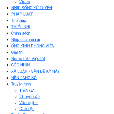
Video
NHỊP SỐNG XỨ TUYÊN
PHÁP LUẬT
Thể thao
THIẾU NHI
Chính sách
Nhịp cầu nhân ái
ỐNG KÍNH PHÓNG VIÊN
Giải trí
Người tốt - Việc tốt
GÓC NHÌN
XÃ LUẬN - VẤN ĐỀ KỲ NÀY
NỀN TẢNG SỐ
Truyền hình
Thời sự
Chuyên đề
Văn nghệ
Dân tộc