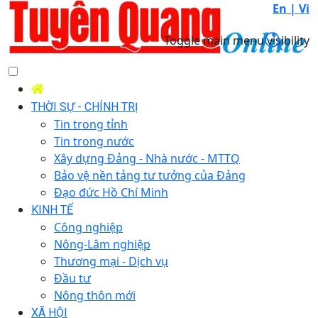
En |
Vi
Toggle main menu visibility
THỜI SỰ - CHÍNH TRỊ
Tin trong tỉnh
Tin trong nước
Xây dựng Đảng - Nhà nước - MTTQ
Bảo vệ nền tảng tư tưởng của Đảng
Đạo đức Hồ Chí Minh
KINH TẾ
Công nghiệp
Nông-Lâm nghiệp
Thương mại - Dịch vụ
Đầu tư
Nông thôn mới
XÃ HỘI