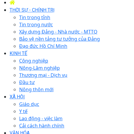
THỜI SỰ - CHÍNH TRỊ
Tin trong tỉnh
Tin trong nước
Xây dựng Đảng - Nhà nước - MTTQ
Bảo vệ nền tảng tư tưởng của Đảng
Đạo đức Hồ Chí Minh
KINH TẾ
Công nghiệp
Nông-Lâm nghiệp
Thương mại - Dịch vụ
Đầu tư
Nông thôn mới
XÃ HỘI
Giáo dục
Y tế
Lao động - việc làm
Cải cách hành chính
VĂN HÓA