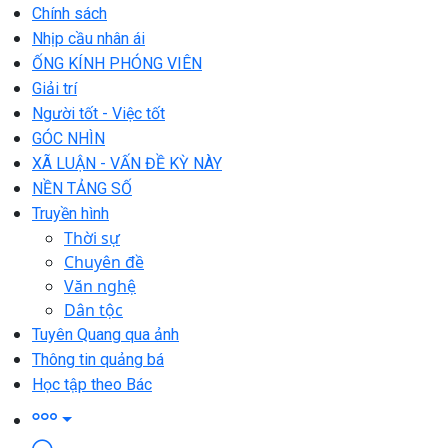
Chính sách
Nhịp cầu nhân ái
ỐNG KÍNH PHÓNG VIÊN
Giải trí
Người tốt - Việc tốt
GÓC NHÌN
XÃ LUẬN - VẤN ĐỀ KỲ NÀY
NỀN TẢNG SỐ
Truyền hình
Thời sự
Chuyên đề
Văn nghệ
Dân tộc
Tuyên Quang qua ảnh
Thông tin quảng bá
Học tập theo Bác