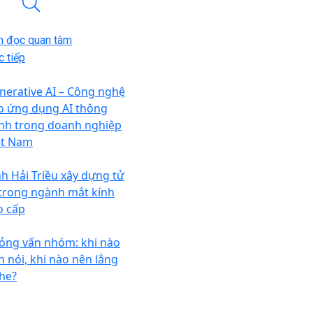
n đọc quan tâm
 tiếp
nerative AI – Công nghệ
o ứng dụng AI thông
nh trong doanh nghiệp
ệt Nam
nh Hải Triều xây dựng tử
 trong ngành mắt kính
o cấp
ỏng vấn nhóm: khi nào
n nói, khi nào nên lắng
he?