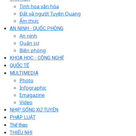
Tinh hoa văn hóa
Đất và người Tuyên Quang
Ẩm thực
AN NINH - QUỐC PHÒNG
An ninh
Quân sự
Biên phòng
KHOA HỌC - CÔNG NGHỆ
QUỐC TẾ
MULTIMEDIA
Photo
Infographic
Emagazine
Video
NHỊP SỐNG XỨ TUYÊN
PHÁP LUẬT
Thể thao
THIẾU NHI