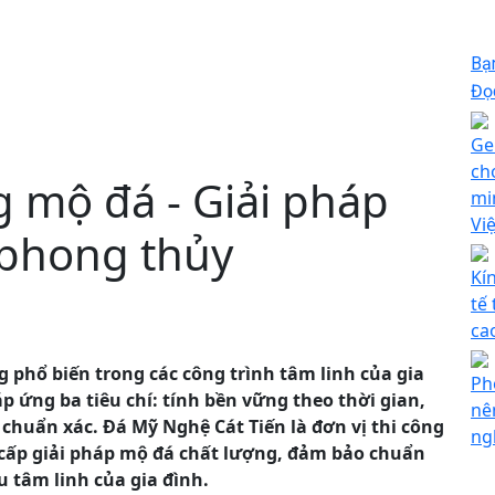
Bạ
Đọc
Ge
ch
 mộ đá - Giải pháp
mi
Vi
 phong thủy
Kí
tế
ca
phổ biến trong các công trình tâm linh của gia
Ph
p ứng ba tiêu chí: tính bền vững theo thời gian,
nê
 chuẩn xác. Đá Mỹ Nghệ Cát Tiến là đơn vị thi công
ng
g cấp giải pháp mộ đá chất lượng, đảm bảo chuẩn
 tâm linh của gia đình.