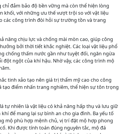
g chỉ đảm bảo độ bền vững mà còn thể hiện lòng
khối, với những ưu thế vượt trội so với vật liệu
 các công trình đòi hỏi sự trường tồn và trang
hả năng chịu lực và chống mài mòn cao, giúp công
hưởng bởi thời tiết khắc nghiệt. Các loại vật liệu phổ
ăng chống thấm nước gần như tuyệt đối, ngăn ngừa
i đột ngột của khí hậu. Nhờ vậy, các công trình mộ
 năm.
hắc tinh xảo tạo nên giá trị thẩm mỹ cao cho công
 đá tạo điểm nhấn trang nghiêm, thể hiện sự tôn trọng
tự nhiên là vật liệu có khả năng hấp thụ và lưu giữ
 khí để mang lại sự bình an cho gia đình. Ba yếu tố
g mộ phù hợp mệnh chủ, vị trí đặt mộ hợp phong
 cố. Khi được tính toán đúng nguyên tắc, mộ đá