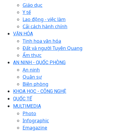
Giáo dục
Y tế
Lao động - việc làm
Cải cách hành chính
VĂN HÓA
Tinh hoa văn hóa
Đất và người Tuyên Quang
Ẩm thực
AN NINH - QUỐC PHÒNG
An ninh
Quân sự
Biên phòng
KHOA HỌC - CÔNG NGHỆ
QUỐC TẾ
MULTIMEDIA
Photo
Infographic
Emagazine