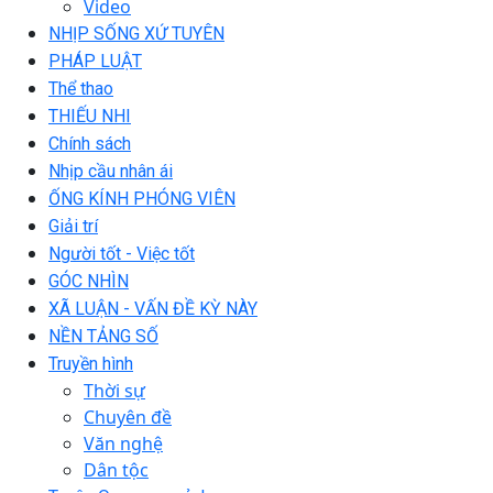
Video
NHỊP SỐNG XỨ TUYÊN
PHÁP LUẬT
Thể thao
THIẾU NHI
Chính sách
Nhịp cầu nhân ái
ỐNG KÍNH PHÓNG VIÊN
Giải trí
Người tốt - Việc tốt
GÓC NHÌN
XÃ LUẬN - VẤN ĐỀ KỲ NÀY
NỀN TẢNG SỐ
Truyền hình
Thời sự
Chuyên đề
Văn nghệ
Dân tộc