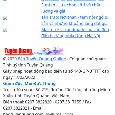
Sunfan - Lựa chọn số 1 về chất
lượng và giá
Tân Trào: Nơi thân - tâm hội ngộ di
sản và những khoảng lặng đắt giá
Masteri Era Landmark cao cấp đón
đầu hạ tầng phía Đông Hà Nội
© 2020
Báo Tuyên Quang Online
- Cơ quan chủ quản:
Tỉnh uỷ tỉnh Tuyên Quang
Giấy phép hoạt động báo điện tử số 140/GP-BTTTT cấp
ngày 17/03/2022
Giám đốc: Mai Đức Thông
Trụ sở Tòa soạn: Số 219, đường Tân Trào, phường Minh
Xuân, tỉnh Tuyên Quang, Việt Nam.
Điện thoại: 0207.3822820 - 0207.3817155 / Fax:
0207.3822821 - Email:
baotuyenquang.com.vn@gmail.com