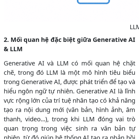
LLM
2. Mối quan hệ đặc biệt giữa Generative AI
& LLM
Generative AI và LLM có mối quan hệ chặt
chẽ, trong đó LLM là một mô hình tiêu biểu
trong Generative AI, được phát triển để tạo và
hiểu ngôn ngữ tự nhiên. Generative AI là lĩnh
vực rộng lớn của trí tuệ nhân tạo có khả năng
tạo ra nội dung mới (văn bản, hình ảnh, âm
thanh, video...), trong khi LLM đóng vai trò
quan trọng trong việc sinh ra văn bản tự
nhiên, từ đó giúp hệ thống AI tạo ra phản hồi