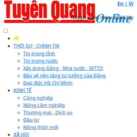
En |
Vi
Toggle main menu visibility
THỜI SỰ - CHÍNH TRỊ
Tin trong tỉnh
Tin trong nước
Xây dựng Đảng - Nhà nước - MTTQ
Bảo vệ nền tảng tư tưởng của Đảng
Đạo đức Hồ Chí Minh
KINH TẾ
Công nghiệp
Nông-Lâm nghiệp
Thương mại - Dịch vụ
Đầu tư
Nông thôn mới
XÃ HỘI