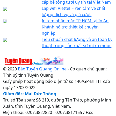
cấp bê tông tươi uy tín tại Việt Nam
Lắp wifi Viettel - Yên tâm về chất
lượng dịch vụ và giá cước
In tem nhãn mác TP HCM tại In An
Khánh hỗ trợ thiết kế chuyên
nghiệp
Tiêu chuẩn chất lượng và an toàn kỹ
thuật trong sản xuất sơ mi rơ moóc
© 2020
Báo Tuyên Quang Online
- Cơ quan chủ quản:
Tỉnh uỷ tỉnh Tuyên Quang
Giấy phép hoạt động báo điện tử số 140/GP-BTTTT cấp
ngày 17/03/2022
Giám đốc: Mai Đức Thông
Trụ sở Tòa soạn: Số 219, đường Tân Trào, phường Minh
Xuân, tỉnh Tuyên Quang, Việt Nam.
Điện thoại: 0207.3822820 - 0207.3817155 / Fax: