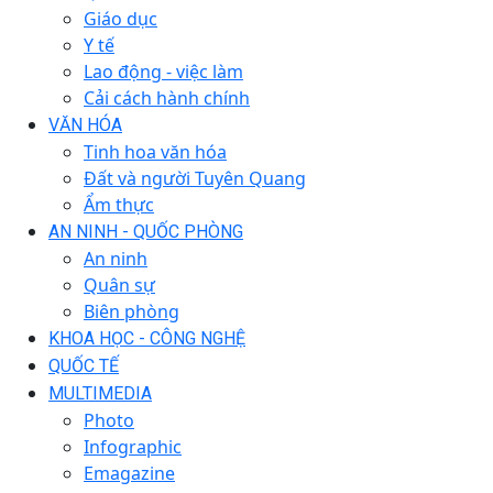
Giáo dục
Y tế
Lao động - việc làm
Cải cách hành chính
VĂN HÓA
Tinh hoa văn hóa
Đất và người Tuyên Quang
Ẩm thực
AN NINH - QUỐC PHÒNG
An ninh
Quân sự
Biên phòng
KHOA HỌC - CÔNG NGHỆ
QUỐC TẾ
MULTIMEDIA
Photo
Infographic
Emagazine