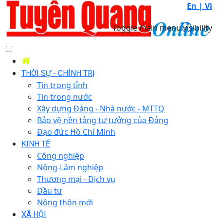
En |
Vi
Toggle main menu visibility
THỜI SỰ - CHÍNH TRỊ
Tin trong tỉnh
Tin trong nước
Xây dựng Đảng - Nhà nước - MTTQ
Bảo vệ nền tảng tư tưởng của Đảng
Đạo đức Hồ Chí Minh
KINH TẾ
Công nghiệp
Nông-Lâm nghiệp
Thương mại - Dịch vụ
Đầu tư
Nông thôn mới
XÃ HỘI