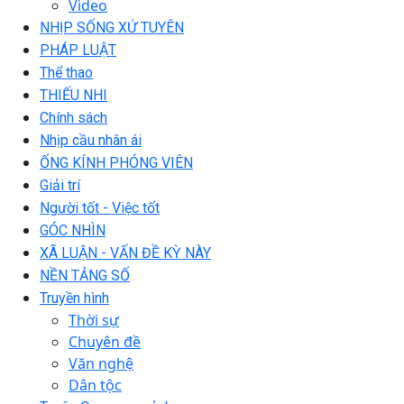
Video
NHỊP SỐNG XỨ TUYÊN
PHÁP LUẬT
Thể thao
THIẾU NHI
Chính sách
Nhịp cầu nhân ái
ỐNG KÍNH PHÓNG VIÊN
Giải trí
Người tốt - Việc tốt
GÓC NHÌN
XÃ LUẬN - VẤN ĐỀ KỲ NÀY
NỀN TẢNG SỐ
Truyền hình
Thời sự
Chuyên đề
Văn nghệ
Dân tộc