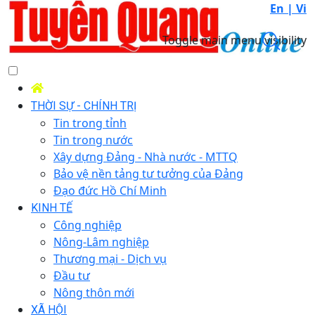
En |
Vi
Toggle main menu visibility
THỜI SỰ - CHÍNH TRỊ
Tin trong tỉnh
Tin trong nước
Xây dựng Đảng - Nhà nước - MTTQ
Bảo vệ nền tảng tư tưởng của Đảng
Đạo đức Hồ Chí Minh
KINH TẾ
Công nghiệp
Nông-Lâm nghiệp
Thương mại - Dịch vụ
Đầu tư
Nông thôn mới
XÃ HỘI