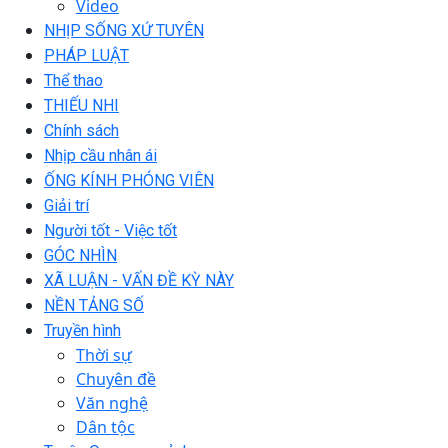
Video
NHỊP SỐNG XỨ TUYÊN
PHÁP LUẬT
Thể thao
THIẾU NHI
Chính sách
Nhịp cầu nhân ái
ỐNG KÍNH PHÓNG VIÊN
Giải trí
Người tốt - Việc tốt
GÓC NHÌN
XÃ LUẬN - VẤN ĐỀ KỲ NÀY
NỀN TẢNG SỐ
Truyền hình
Thời sự
Chuyên đề
Văn nghệ
Dân tộc