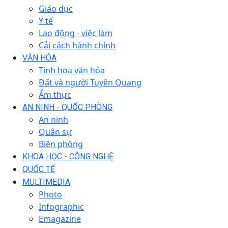
Giáo dục
Y tế
Lao động - việc làm
Cải cách hành chính
VĂN HÓA
Tinh hoa văn hóa
Đất và người Tuyên Quang
Ẩm thực
AN NINH - QUỐC PHÒNG
An ninh
Quân sự
Biên phòng
KHOA HỌC - CÔNG NGHỆ
QUỐC TẾ
MULTIMEDIA
Photo
Infographic
Emagazine