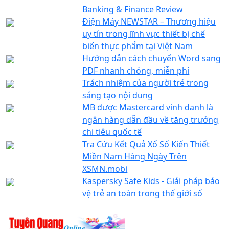
Banking & Finance Review
Điện Máy NEWSTAR – Thương hiệu
uy tín trong lĩnh vực thiết bị chế
biến thực phẩm tại Việt Nam
Hướng dẫn cách chuyển Word sang
PDF nhanh chóng, miễn phí
Trách nhiệm của người trẻ trong
sáng tạo nội dung
MB được Mastercard vinh danh là
ngân hàng dẫn đầu về tăng trưởng
chi tiêu quốc tế
Tra Cứu Kết Quả Xổ Số Kiến Thiết
Miền Nam Hàng Ngày Trên
XSMN.mobi
Kaspersky Safe Kids - Giải pháp bảo
vệ trẻ an toàn trong thế giới số