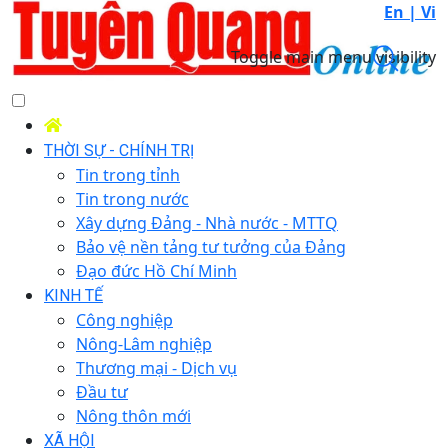
En |
Vi
Toggle main menu visibility
THỜI SỰ - CHÍNH TRỊ
Tin trong tỉnh
Tin trong nước
Xây dựng Đảng - Nhà nước - MTTQ
Bảo vệ nền tảng tư tưởng của Đảng
Đạo đức Hồ Chí Minh
KINH TẾ
Công nghiệp
Nông-Lâm nghiệp
Thương mại - Dịch vụ
Đầu tư
Nông thôn mới
XÃ HỘI