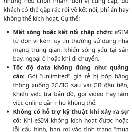
nhưng nếu chọn nhầm đơn vị cung cấp, du
khách có thể gặp rắc rối về kết nối, phí ẩn hay
không thể kích hoạt. Cụ thể:
Mất sóng hoặc kết nối chập chờn:
eSIM
từ đơn vị kém uy tín thường sử dụng nhà
mạng trung gian, khiến sóng yếu tại sân
bay, ngoại ô hoặc khi di chuyển.
Tốc độ data không đúng như quảng
cáo:
Gói "unlimited" giá rẻ bị bóp băng
thông xuống 2G/3G sau vài GB đầu tiên,
khiến việc tra bản đồ, gọi video hay làm
việc online gần như không thể.
Không có hỗ trợ kỹ thuật khi xảy ra sự
cố:
Khi eSIM không kích hoạt được hoặc
lỗi cấu hình, bạn rơi vào tình trạng "mua