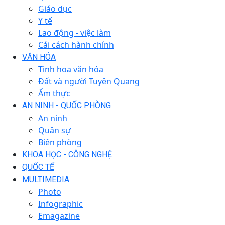
Giáo dục
Y tế
Lao động - việc làm
Cải cách hành chính
VĂN HÓA
Tinh hoa văn hóa
Đất và người Tuyên Quang
Ẩm thực
AN NINH - QUỐC PHÒNG
An ninh
Quân sự
Biên phòng
KHOA HỌC - CÔNG NGHỆ
QUỐC TẾ
MULTIMEDIA
Photo
Infographic
Emagazine