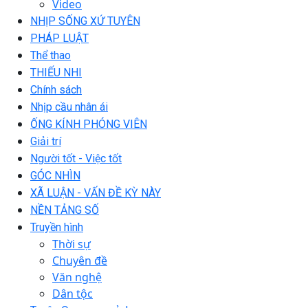
Video
NHỊP SỐNG XỨ TUYÊN
PHÁP LUẬT
Thể thao
THIẾU NHI
Chính sách
Nhịp cầu nhân ái
ỐNG KÍNH PHÓNG VIÊN
Giải trí
Người tốt - Việc tốt
GÓC NHÌN
XÃ LUẬN - VẤN ĐỀ KỲ NÀY
NỀN TẢNG SỐ
Truyền hình
Thời sự
Chuyên đề
Văn nghệ
Dân tộc