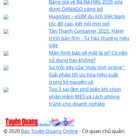
Bảng giá vé Bà Nà Hills 2026 vừa
được DANAGO công bố
HugoSim – eSIM du lịch Việt Nam
tốc độ cao, kết nối mọi nơi
Tân Thanh Container 2025: Hành
trình bản lĩnh - Tự hào thương hiệu
Việt
Màn hình bảo vệ mắt là gì? Có nên
sử dụng hay không?
Sự trỗi dậy của "máy tính online":
Giải pháp tối ưu hóa hiệu suất
trong kỷ nguyên số
Top 3 sai lầm phổ biến khi chọn
phần mềm MES và cách phòng
tránh cho doanh nghiệp
© 2020
Báo Tuyên Quang Online
- Cơ quan chủ quản: