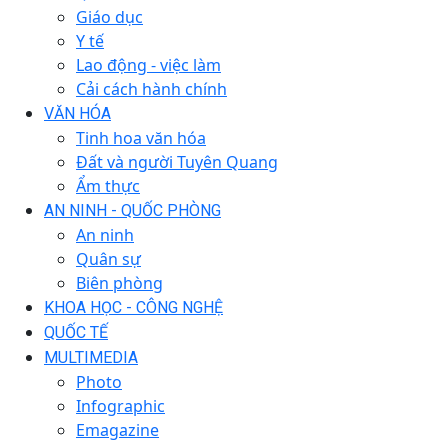
Giáo dục
Y tế
Lao động - việc làm
Cải cách hành chính
VĂN HÓA
Tinh hoa văn hóa
Đất và người Tuyên Quang
Ẩm thực
AN NINH - QUỐC PHÒNG
An ninh
Quân sự
Biên phòng
KHOA HỌC - CÔNG NGHỆ
QUỐC TẾ
MULTIMEDIA
Photo
Infographic
Emagazine