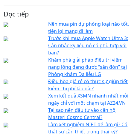
Đọc tiếp
Nên mua pin dự phòng loại nào tốt,
tiện lợi mang đi làm
Trước khi mua Apple Watch Ultra 3:
Cân nhắc kỹ liệu nó có phù hợp với
bạn?
Khám phá giải pháp điều trị viêm
nang lông đang được “săn đón” tại
Phòng khám Da liễu LG
Điều hòa giá rẻ có thực sự giúp tiết
kiệm chi phí lâu dài?
Xem kết quả XSMN nhanh nhất mỗi
ngày chỉ với một chạm tại AZ24.VN
Tại sao nên đầu tư vào căn hộ
Masteri Cosmo Central?
Làm xét nghiệm NIPT để làm gì? Có
thật sự cần thiết trong thai kỳ?