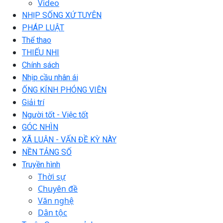
Video
NHỊP SỐNG XỨ TUYÊN
PHÁP LUẬT
Thể thao
THIẾU NHI
Chính sách
Nhịp cầu nhân ái
ỐNG KÍNH PHÓNG VIÊN
Giải trí
Người tốt - Việc tốt
GÓC NHÌN
XÃ LUẬN - VẤN ĐỀ KỲ NÀY
NỀN TẢNG SỐ
Truyền hình
Thời sự
Chuyên đề
Văn nghệ
Dân tộc