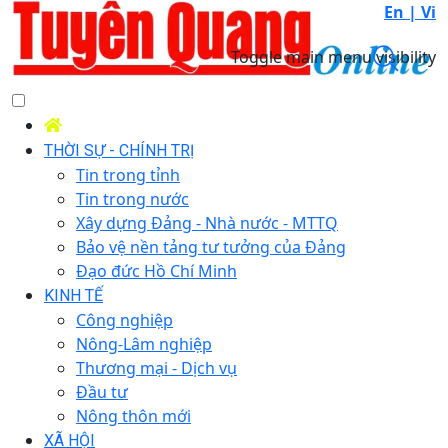
En |
Vi
Toggle main menu visibility
THỜI SỰ - CHÍNH TRỊ
Tin trong tỉnh
Tin trong nước
Xây dựng Đảng - Nhà nước - MTTQ
Bảo vệ nền tảng tư tưởng của Đảng
Đạo đức Hồ Chí Minh
KINH TẾ
Công nghiệp
Nông-Lâm nghiệp
Thương mại - Dịch vụ
Đầu tư
Nông thôn mới
XÃ HỘI