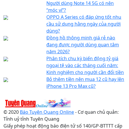
Người dùng Note 14 5G có nên
“móc ví”?
OPPO A Series có đáp ứng tốt nhu
cầu sử dụng hằng ngày của người
dùng?
Đồng hồ thông minh giá rẻ nào
đang được người dùng quan tâm
năm 2026?
Phân tích chu kỳ biến động tỷ giá
ngoại tệ vào các tháng cuối năm:
Kinh nghiệm cho người cần đổi tiền
Bỏ thêm tiền nên mua 12 cũ hay lên
iPhone 13 Pro Max cũ?
© 2020
Báo Tuyên Quang Online
- Cơ quan chủ quản:
Tỉnh uỷ tỉnh Tuyên Quang
Giấy phép hoạt động báo điện tử số 140/GP-BTTTT cấp