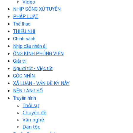
Video
NHỊP SỐNG XỨ TUYÊN
PHÁP LUẬT
Thể thao
THIẾU NHI
Chính sách
Nhịp cầu nhân ái
ỐNG KÍNH PHÓNG VIÊN
Giải trí
Người tốt - Việc tốt
GÓC NHÌN
XÃ LUẬN - VẤN ĐỀ KỲ NÀY
NỀN TẢNG SỐ
Truyền hình
Thời sự
Chuyên đề
Văn nghệ
Dân tộc