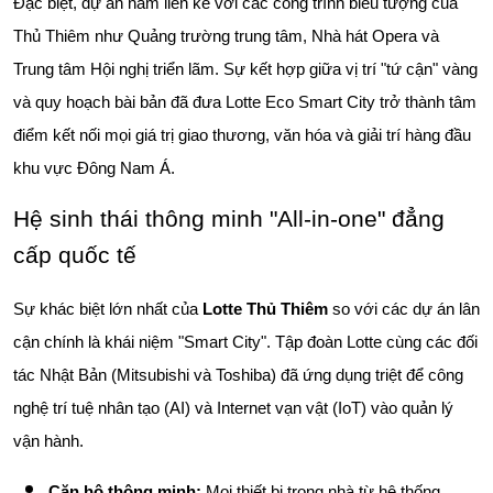
Đặc biệt, dự án nằm liền kề với các công trình biểu tượng của
Thủ Thiêm như Quảng trường trung tâm, Nhà hát Opera và
Trung tâm Hội nghị triển lãm. Sự kết hợp giữa vị trí "tứ cận" vàng
và quy hoạch bài bản đã đưa Lotte Eco Smart City trở thành tâm
điểm kết nối mọi giá trị giao thương, văn hóa và giải trí hàng đầu
khu vực Đông Nam Á.
Hệ sinh thái thông minh "All-in-one" đẳng
cấp quốc tế
Sự khác biệt lớn nhất của
Lotte Thủ Thiêm
so với các dự án lân
cận chính là khái niệm "Smart City". Tập đoàn Lotte cùng các đối
tác Nhật Bản (Mitsubishi và Toshiba) đã ứng dụng triệt để công
nghệ trí tuệ nhân tạo (AI) và Internet vạn vật (IoT) vào quản lý
vận hành.
Căn hộ thông minh:
Mọi thiết bị trong nhà từ hệ thống