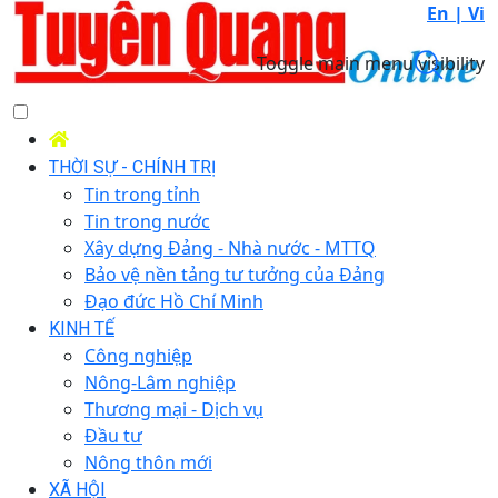
En |
Vi
Toggle main menu visibility
THỜI SỰ - CHÍNH TRỊ
Tin trong tỉnh
Tin trong nước
Xây dựng Đảng - Nhà nước - MTTQ
Bảo vệ nền tảng tư tưởng của Đảng
Đạo đức Hồ Chí Minh
KINH TẾ
Công nghiệp
Nông-Lâm nghiệp
Thương mại - Dịch vụ
Đầu tư
Nông thôn mới
XÃ HỘI