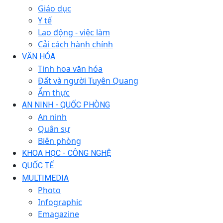
Giáo dục
Y tế
Lao động - việc làm
Cải cách hành chính
VĂN HÓA
Tinh hoa văn hóa
Đất và người Tuyên Quang
Ẩm thực
AN NINH - QUỐC PHÒNG
An ninh
Quân sự
Biên phòng
KHOA HỌC - CÔNG NGHỆ
QUỐC TẾ
MULTIMEDIA
Photo
Infographic
Emagazine