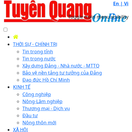
En |
Vi
Toggle main menu visibility
THỜI SỰ - CHÍNH TRỊ
Tin trong tỉnh
Tin trong nước
Xây dựng Đảng - Nhà nước - MTTQ
Bảo vệ nền tảng tư tưởng của Đảng
Đạo đức Hồ Chí Minh
KINH TẾ
Công nghiệp
Nông-Lâm nghiệp
Thương mại - Dịch vụ
Đầu tư
Nông thôn mới
XÃ HỘI