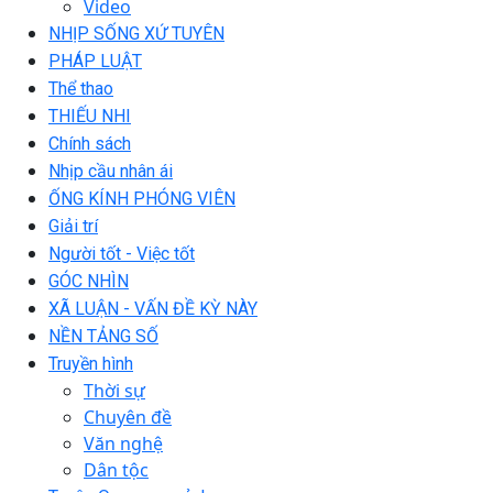
Video
NHỊP SỐNG XỨ TUYÊN
PHÁP LUẬT
Thể thao
THIẾU NHI
Chính sách
Nhịp cầu nhân ái
ỐNG KÍNH PHÓNG VIÊN
Giải trí
Người tốt - Việc tốt
GÓC NHÌN
XÃ LUẬN - VẤN ĐỀ KỲ NÀY
NỀN TẢNG SỐ
Truyền hình
Thời sự
Chuyên đề
Văn nghệ
Dân tộc