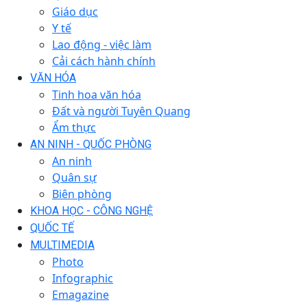
Giáo dục
Y tế
Lao động - việc làm
Cải cách hành chính
VĂN HÓA
Tinh hoa văn hóa
Đất và người Tuyên Quang
Ẩm thực
AN NINH - QUỐC PHÒNG
An ninh
Quân sự
Biên phòng
KHOA HỌC - CÔNG NGHỆ
QUỐC TẾ
MULTIMEDIA
Photo
Infographic
Emagazine