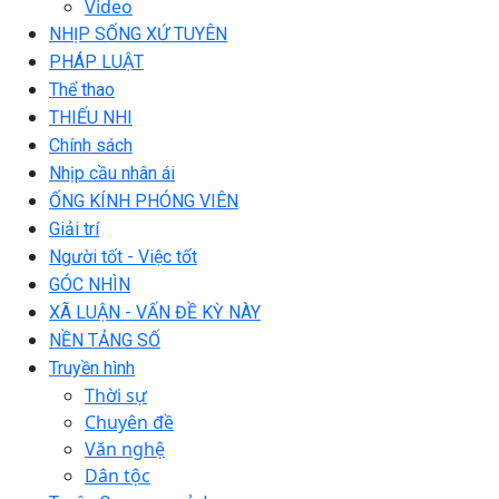
Video
NHỊP SỐNG XỨ TUYÊN
PHÁP LUẬT
Thể thao
THIẾU NHI
Chính sách
Nhịp cầu nhân ái
ỐNG KÍNH PHÓNG VIÊN
Giải trí
Người tốt - Việc tốt
GÓC NHÌN
XÃ LUẬN - VẤN ĐỀ KỲ NÀY
NỀN TẢNG SỐ
Truyền hình
Thời sự
Chuyên đề
Văn nghệ
Dân tộc