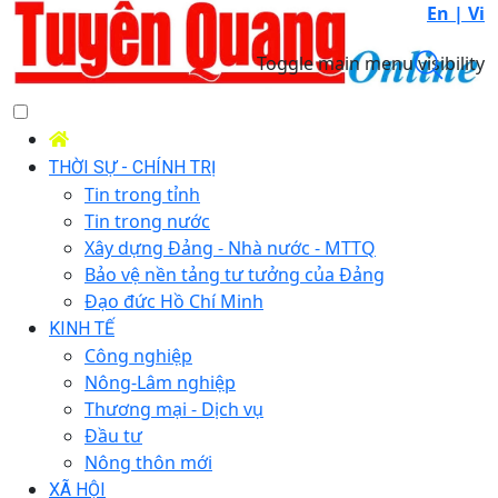
En |
Vi
Toggle main menu visibility
THỜI SỰ - CHÍNH TRỊ
Tin trong tỉnh
Tin trong nước
Xây dựng Đảng - Nhà nước - MTTQ
Bảo vệ nền tảng tư tưởng của Đảng
Đạo đức Hồ Chí Minh
KINH TẾ
Công nghiệp
Nông-Lâm nghiệp
Thương mại - Dịch vụ
Đầu tư
Nông thôn mới
XÃ HỘI