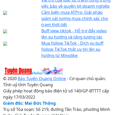
việc bảo vệ quyền lợi doanh nghiệp
Cảm biến mưa ATPro: Giải pháp
giám sát lượng mưa chính xác cho
trạm thời tiết
Buff view tiktok - Hỗ trợ đẩy video
lên xu hướng và tăng tương tác
Mua follow TikTok - Dịch vụ buff
follow TikTok thật uy tín lên xu
hướng từ Minolike
© 2020
Báo Tuyên Quang Online
- Cơ quan chủ quản:
Tỉnh uỷ tỉnh Tuyên Quang
Giấy phép hoạt động báo điện tử số 140/GP-BTTTT cấp
ngày 17/03/2022
Giám đốc: Mai Đức Thông
Trụ sở Tòa soạn: Số 219, đường Tân Trào, phường Minh