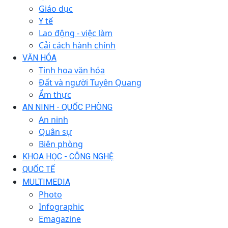
Giáo dục
Y tế
Lao động - việc làm
Cải cách hành chính
VĂN HÓA
Tinh hoa văn hóa
Đất và người Tuyên Quang
Ẩm thực
AN NINH - QUỐC PHÒNG
An ninh
Quân sự
Biên phòng
KHOA HỌC - CÔNG NGHỆ
QUỐC TẾ
MULTIMEDIA
Photo
Infographic
Emagazine