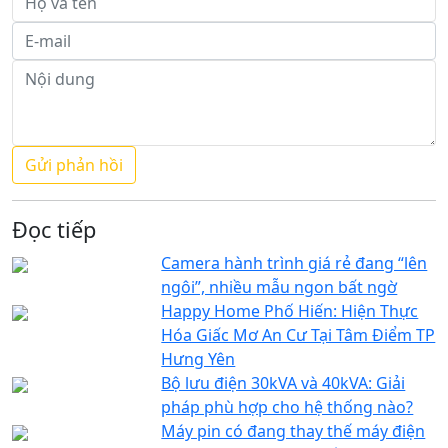
Đọc tiếp
Camera hành trình giá rẻ đang “lên
ngôi”, nhiều mẫu ngon bất ngờ
Happy Home Phố Hiến: Hiện Thực
Hóa Giấc Mơ An Cư Tại Tâm Điểm TP
Hưng Yên
Bộ lưu điện 30kVA và 40kVA: Giải
pháp phù hợp cho hệ thống nào?
Máy pin có đang thay thế máy điện