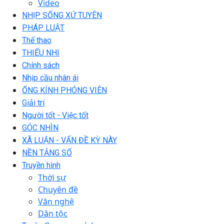
Video
NHỊP SỐNG XỨ TUYÊN
PHÁP LUẬT
Thể thao
THIẾU NHI
Chính sách
Nhịp cầu nhân ái
ỐNG KÍNH PHÓNG VIÊN
Giải trí
Người tốt - Việc tốt
GÓC NHÌN
XÃ LUẬN - VẤN ĐỀ KỲ NÀY
NỀN TẢNG SỐ
Truyền hình
Thời sự
Chuyên đề
Văn nghệ
Dân tộc