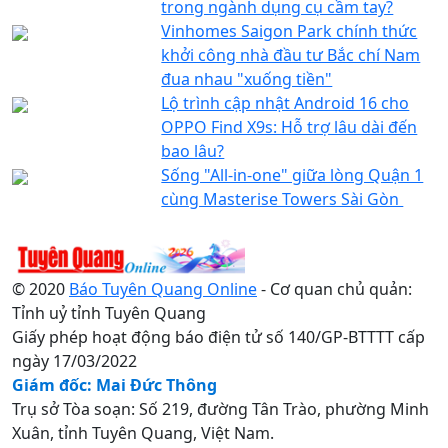
trong ngành dụng cụ cầm tay?
Vinhomes Saigon Park chính thức
khởi công nhà đầu tư Bắc chí Nam
đua nhau "xuống tiền"
Lộ trình cập nhật Android 16 cho
OPPO Find X9s: Hỗ trợ lâu dài đến
bao lâu?
Sống "All-in-one" giữa lòng Quận 1
cùng Masterise Towers Sài Gòn
© 2020
Báo Tuyên Quang Online
- Cơ quan chủ quản:
Tỉnh uỷ tỉnh Tuyên Quang
Giấy phép hoạt động báo điện tử số 140/GP-BTTTT cấp
ngày 17/03/2022
Giám đốc: Mai Đức Thông
Trụ sở Tòa soạn: Số 219, đường Tân Trào, phường Minh
Xuân, tỉnh Tuyên Quang, Việt Nam.