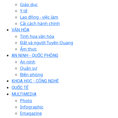
Giáo dục
Y tế
Lao động - việc làm
Cải cách hành chính
VĂN HÓA
Tinh hoa văn hóa
Đất và người Tuyên Quang
Ẩm thực
AN NINH - QUỐC PHÒNG
An ninh
Quân sự
Biên phòng
KHOA HỌC - CÔNG NGHỆ
QUỐC TẾ
MULTIMEDIA
Photo
Infographic
Emagazine