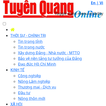
En |
Vi
Toggle main menu visibility
THỜI SỰ - CHÍNH TRỊ
Tin trong tỉnh
Tin trong nước
Xây dựng Đảng - Nhà nước - MTTQ
Bảo vệ nền tảng tư tưởng của Đảng
Đạo đức Hồ Chí Minh
KINH TẾ
Công nghiệp
Nông-Lâm nghiệp
Thương mại - Dịch vụ
Đầu tư
Nông thôn mới
XÃ HỘI