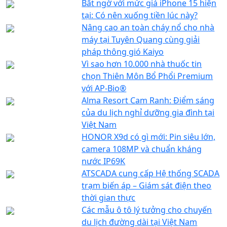
Bất ngờ với mức giá iPhone 15 hiện
tại: Có nên xuống tiền lúc này?
Nâng cao an toàn cháy nổ cho nhà
máy tại Tuyên Quang cùng giải
pháp thông gió Kaiyo
Vì sao hơn 10.000 nhà thuốc tin
chọn Thiên Môn Bổ Phổi Premium
với AP-Bio®
Alma Resort Cam Ranh: Điểm sáng
của du lịch nghỉ dưỡng gia đình tại
Việt Nam
HONOR X9d có gì mới: Pin siêu lớn,
camera 108MP và chuẩn kháng
nước IP69K
ATSCADA cung cấp Hệ thống SCADA
trạm biến áp – Giám sát điện theo
thời gian thực
Các mẫu ô tô lý tưởng cho chuyến
du lịch đường dài tại Việt Nam