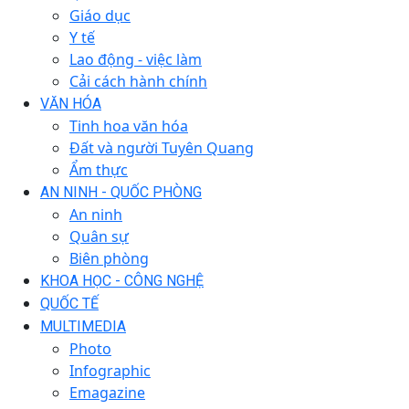
Giáo dục
Y tế
Lao động - việc làm
Cải cách hành chính
VĂN HÓA
Tinh hoa văn hóa
Đất và người Tuyên Quang
Ẩm thực
AN NINH - QUỐC PHÒNG
An ninh
Quân sự
Biên phòng
KHOA HỌC - CÔNG NGHỆ
QUỐC TẾ
MULTIMEDIA
Photo
Infographic
Emagazine