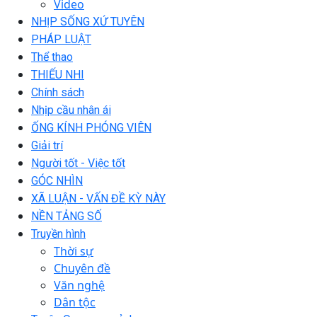
Video
NHỊP SỐNG XỨ TUYÊN
PHÁP LUẬT
Thể thao
THIẾU NHI
Chính sách
Nhịp cầu nhân ái
ỐNG KÍNH PHÓNG VIÊN
Giải trí
Người tốt - Việc tốt
GÓC NHÌN
XÃ LUẬN - VẤN ĐỀ KỲ NÀY
NỀN TẢNG SỐ
Truyền hình
Thời sự
Chuyên đề
Văn nghệ
Dân tộc