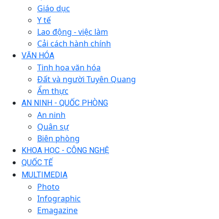
Giáo dục
Y tế
Lao động - việc làm
Cải cách hành chính
VĂN HÓA
Tinh hoa văn hóa
Đất và người Tuyên Quang
Ẩm thực
AN NINH - QUỐC PHÒNG
An ninh
Quân sự
Biên phòng
KHOA HỌC - CÔNG NGHỆ
QUỐC TẾ
MULTIMEDIA
Photo
Infographic
Emagazine