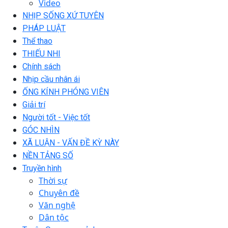
Video
NHỊP SỐNG XỨ TUYÊN
PHÁP LUẬT
Thể thao
THIẾU NHI
Chính sách
Nhịp cầu nhân ái
ỐNG KÍNH PHÓNG VIÊN
Giải trí
Người tốt - Việc tốt
GÓC NHÌN
XÃ LUẬN - VẤN ĐỀ KỲ NÀY
NỀN TẢNG SỐ
Truyền hình
Thời sự
Chuyên đề
Văn nghệ
Dân tộc