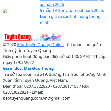
áp năm 2026
5 mẫu TV Sony tốt nhất năm 2026:
Đánh giá và các tính năng thông
minh
© 2020
Báo Tuyên Quang Online
- Cơ quan chủ quản:
Tỉnh uỷ tỉnh Tuyên Quang
Giấy phép hoạt động báo điện tử số 140/GP-BTTTT cấp
ngày 17/03/2022
Giám đốc: Mai Đức Thông
Trụ sở Tòa soạn: Số 219, đường Tân Trào, phường Minh
Xuân, tỉnh Tuyên Quang, Việt Nam.
Điện thoại: 0207.3822820 - 0207.3817155 / Fax:
0207.3822821 - Email:
baotuyenquang.com.vn@gmail.com