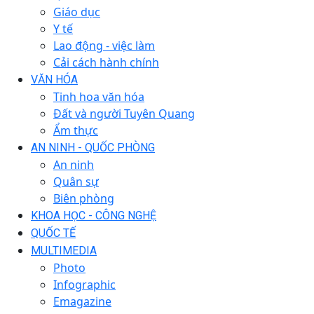
Giáo dục
Y tế
Lao động - việc làm
Cải cách hành chính
VĂN HÓA
Tinh hoa văn hóa
Đất và người Tuyên Quang
Ẩm thực
AN NINH - QUỐC PHÒNG
An ninh
Quân sự
Biên phòng
KHOA HỌC - CÔNG NGHỆ
QUỐC TẾ
MULTIMEDIA
Photo
Infographic
Emagazine