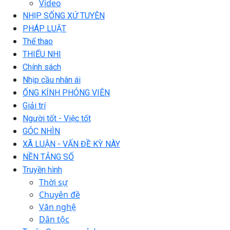
Video
NHỊP SỐNG XỨ TUYÊN
PHÁP LUẬT
Thể thao
THIẾU NHI
Chính sách
Nhịp cầu nhân ái
ỐNG KÍNH PHÓNG VIÊN
Giải trí
Người tốt - Việc tốt
GÓC NHÌN
XÃ LUẬN - VẤN ĐỀ KỲ NÀY
NỀN TẢNG SỐ
Truyền hình
Thời sự
Chuyên đề
Văn nghệ
Dân tộc