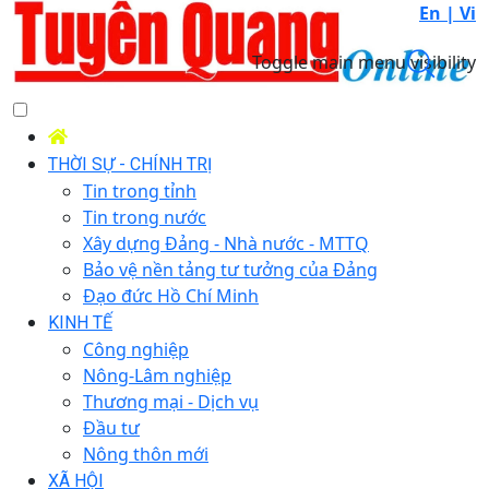
En |
Vi
Toggle main menu visibility
THỜI SỰ - CHÍNH TRỊ
Tin trong tỉnh
Tin trong nước
Xây dựng Đảng - Nhà nước - MTTQ
Bảo vệ nền tảng tư tưởng của Đảng
Đạo đức Hồ Chí Minh
KINH TẾ
Công nghiệp
Nông-Lâm nghiệp
Thương mại - Dịch vụ
Đầu tư
Nông thôn mới
XÃ HỘI