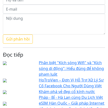
Đọc tiếp
Phân biệt "Kích sóng Wifi" và "Kích
sóng di động": Hiểu đúng để không
phạm luật
HoTroVien – Đơn Vị Hỗ Trợ Xử Lý Sự
Cố Facebook Cho Người Dùng Việt
Khám phá vẻ đẹp cổ kính nước
Pháp - Bỉ - Hà Lan cùng Du Lịch Việt
eSIM Hàn Quốc – Giải pháp Internet