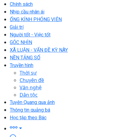
Chính sách
Nhịp cầu nhân ái
ỐNG KÍNH PHÓNG VIÊN
Giải trí
Người tốt - Việc tốt
GÓC NHÌN
XÃ LUẬN - VẤN ĐỀ KỲ NÀY
NỀN TẢNG SỐ
Truyền hình
Thời sự
Chuyên đề
Văn nghệ
Dân tộc
Tuyên Quang qua ảnh
Thông tin quảng bá
Học tập theo Bác