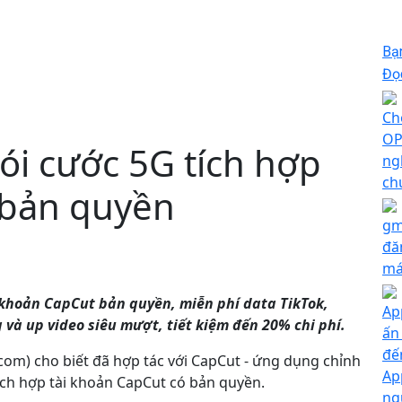
Bạ
Đọc
Ch
OP
gói cước 5G tích hợp
ng
ch
 bản quyền
gm
đă
má
i khoản CapCut bản quyền, miễn phí data TikTok,
Ap
à up video siêu mượt, tiết kiệm đến 20% chi phí.
ấn
đế
ecom) cho biết đã hợp tác với CapCut - ứng dụng chỉnh
Ap
ích hợp tài khoản CapCut có bản quyền.
ng