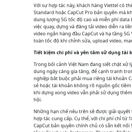
Với sự hợp tác này, khách hàng Viettel có 
Standard hoặc CapCut Pro bản quyền mà khô
dung lượng 5G tốc độ cao và miễn phí data 
việc quay, dựng và đăng tải video diễn ra l
video ngắn hàng đầu CapCut và hạ tầng 5G Vie
toán tốc độ khi chỉnh sửa, upload video, m
Tiết kiệm chi phí và yên tâm sử dụng tài
Trong bối cảnh Việt Nam đang siết chặt xử l
dung ngày càng gia tăng, để cạnh tranh tro
nghiệp bắt buộc phải mua riêng tài khoản C
sẻ hoặc tài khoản không rõ nguồn gốc tiềm ẩ
khi dựng xong video vẫn phải sử dụng thêm
hội.
Những hạn chế nêu trên sẽ được giải quyết t
hợp tác cung cấp. Cụ thể, với chi phí chỉ t
CapCut bản quyền chính chủ có sẵn kết nối 