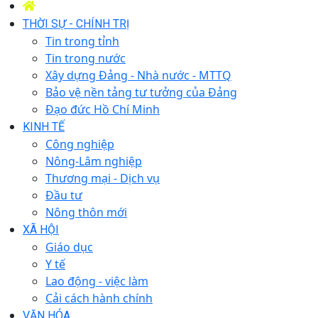
THỜI SỰ - CHÍNH TRỊ
Tin trong tỉnh
Tin trong nước
Xây dựng Đảng - Nhà nước - MTTQ
Bảo vệ nền tảng tư tưởng của Đảng
Đạo đức Hồ Chí Minh
KINH TẾ
Công nghiệp
Nông-Lâm nghiệp
Thương mại - Dịch vụ
Đầu tư
Nông thôn mới
XÃ HỘI
Giáo dục
Y tế
Lao động - việc làm
Cải cách hành chính
VĂN HÓA