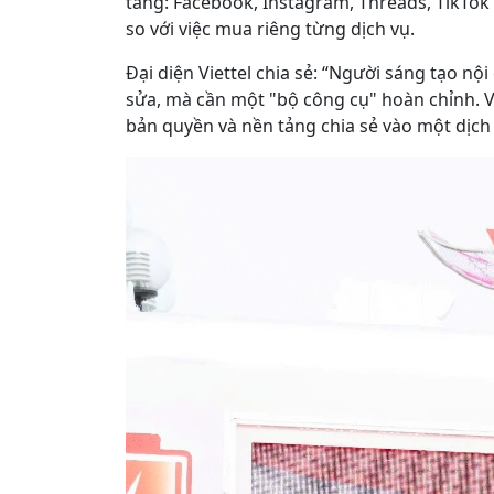
tảng: Facebook, Instagram, Threads, TikTo
so với việc mua riêng từng dịch vụ.
Đại diện Viettel chia sẻ: “Người sáng tạo n
sửa, mà cần một "bộ công cụ" hoàn chỉnh. Vi
bản quyền và nền tảng chia sẻ vào một dịch 