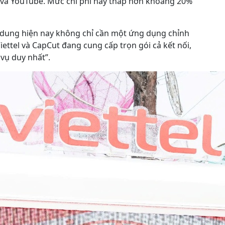
k và YouTube. Mức chi phí này thấp hơn khoảng 20%
ội dung hiện nay không chỉ cần một ứng dụng chỉnh
ettel và CapCut đang cung cấp trọn gói cả kết nối,
vụ duy nhất”.