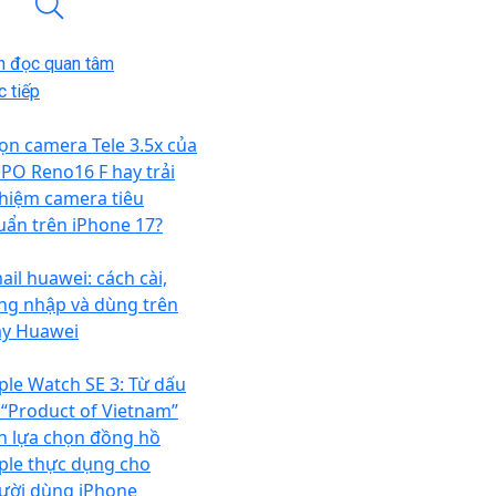
n đọc quan tâm
 tiếp
ọn camera Tele 3.5x của
PO Reno16 F hay trải
hiệm camera tiêu
uẩn trên iPhone 17?
ail huawei: cách cài,
ng nhập và dùng trên
y Huawei
ple Watch SE 3: Từ dấu
 “Product of Vietnam”
n lựa chọn đồng hồ
ple thực dụng cho
ười dùng iPhone