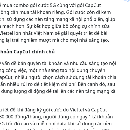
thể mua combo gói cước 5G cùng với gói CapCut
ng cần mua tài khoản riêng. Gói cước còn đi kèm
khi sử dụng các nền tảng mạng xã hội phổ biến, giúp
iền mạch hơn. Sự kết hợp giữa bộ công cụ chỉnh sửa
ttel lớn nhất Việt Nam sẽ giải quyết triệt để bài
ang lại trải nghiệm mượt mà cho mọi nhà sáng tạo.
 khoản CapCut chính chủ
ý vấn đề bản quyền tài khoản và nhu cầu sáng tạo nội
ng công việc, một nhà sáng tạo nội dung chuyên
apCut; nhiều người chọn cách sử dụng tài khoản chia
n nhiều rủi ro để tiết kiệm chi phí. Bên cạnh đó, sau
 dung lượng di động để tải lên các nền tảng mạng xã
riệt để khi đăng ký gói cước do Viettel và CapCut
ừ 180.000 đồng/tháng, người dùng có ngay 1 tài khoản
5G tốc độ cao và miễn phí data khi sử dụng các nền