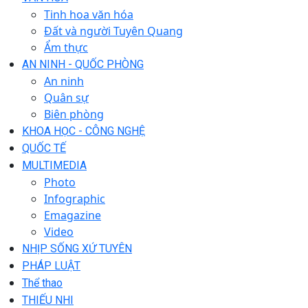
Tinh hoa văn hóa
Đất và người Tuyên Quang
Ẩm thực
AN NINH - QUỐC PHÒNG
An ninh
Quân sự
Biên phòng
KHOA HỌC - CÔNG NGHỆ
QUỐC TẾ
MULTIMEDIA
Photo
Infographic
Emagazine
Video
NHỊP SỐNG XỨ TUYÊN
PHÁP LUẬT
Thể thao
THIẾU NHI