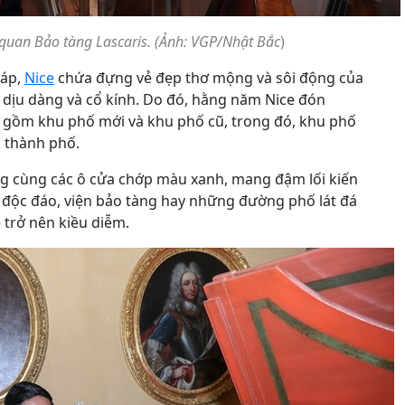
uan Bảo tàng Lascaris. (Ảnh: VGP/Nhật Bắc
)
háp,
Nice
chứa đựng vẻ đẹp thơ mộng và sôi động của
ế, dịu dàng và cổ kính. Do đó, hằng năm Nice đón
ce gồm khu phố mới và khu phố cũ, trong đó, khu phố
a thành phố.
g cùng các ô cửa chớp màu xanh, mang đậm lối kiến
c độc đáo, viện bảo tàng hay những đường phố lát đá
 trở nên kiều diễm.