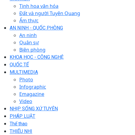
Tinh hoa văn hóa
Đất và người Tuyên Quang
Ẩm thực
AN NINH - QUỐC PHÒNG
An ninh
Quân sự
Biên phòng
KHOA HỌC - CÔNG NGHỆ
QUỐC TẾ
MULTIMEDIA
Photo
Infographic
Emagazine
Video
NHỊP SỐNG XỨ TUYÊN
PHÁP LUẬT
Thể thao
THIẾU NHI