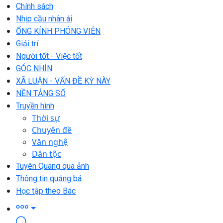
Chính sách
Nhịp cầu nhân ái
ỐNG KÍNH PHÓNG VIÊN
Giải trí
Người tốt - Việc tốt
GÓC NHÌN
XÃ LUẬN - VẤN ĐỀ KỲ NÀY
NỀN TẢNG SỐ
Truyền hình
Thời sự
Chuyên đề
Văn nghệ
Dân tộc
Tuyên Quang qua ảnh
Thông tin quảng bá
Học tập theo Bác