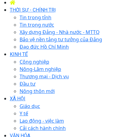
THỜI SỰ - CHÍNH TRỊ
Tin trong tỉnh
Tin trong nước
Xây dựng Đảng - Nhà nước - MTTQ
Bảo vệ nền tảng tư tưởng của Đảng
Đạo đức Hồ Chí Minh
KINH TẾ
Công nghiệp
Nông-Lâm nghiệp
Thương mại - Dịch vụ
Đầu tư
Nông thôn mới
XÃ HỘI
Giáo dục
Y tế
Lao động - việc làm
Cải cách hành chính
VĂN HÓA