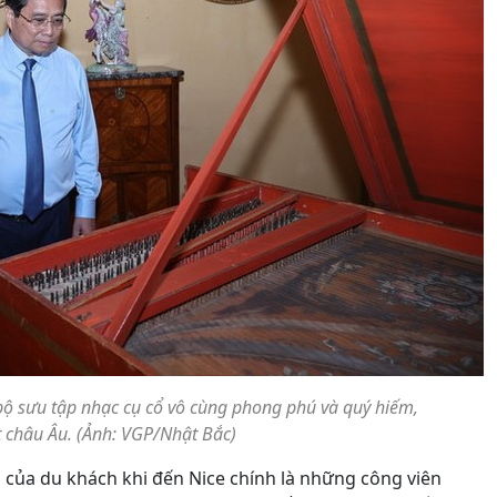
bộ sưu tập nhạc cụ cổ vô cùng phong phú và quý hiếm,
 châu Âu. (Ảnh: VGP/Nhật Bắc)
của du khách khi đến Nice chính là những công viên