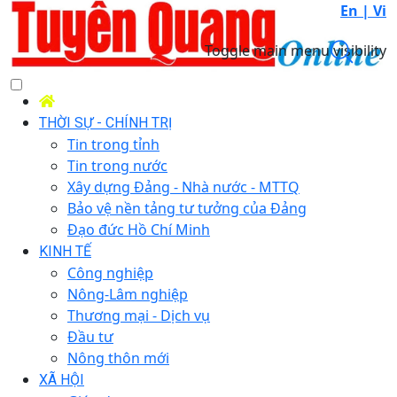
En |
Vi
Toggle main menu visibility
THỜI SỰ - CHÍNH TRỊ
Tin trong tỉnh
Tin trong nước
Xây dựng Đảng - Nhà nước - MTTQ
Bảo vệ nền tảng tư tưởng của Đảng
Đạo đức Hồ Chí Minh
KINH TẾ
Công nghiệp
Nông-Lâm nghiệp
Thương mại - Dịch vụ
Đầu tư
Nông thôn mới
XÃ HỘI