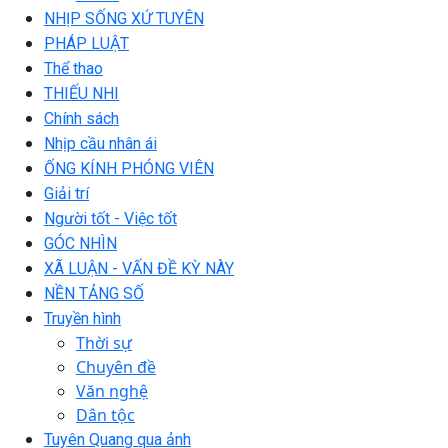
NHỊP SỐNG XỨ TUYÊN
PHÁP LUẬT
Thể thao
THIẾU NHI
Chính sách
Nhịp cầu nhân ái
ỐNG KÍNH PHÓNG VIÊN
Giải trí
Người tốt - Việc tốt
GÓC NHÌN
XÃ LUẬN - VẤN ĐỀ KỲ NÀY
NỀN TẢNG SỐ
Truyền hình
Thời sự
Chuyên đề
Văn nghệ
Dân tộc
Tuyên Quang qua ảnh