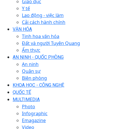
Giáo dục
Y tế
Lao động - việc làm
Cải cách hành chính
VĂN HÓA
Tinh hoa văn hóa
Đất và người Tuyên Quang
Ẩm thực
AN NINH - QUỐC PHÒNG
An ninh
Quân sự
Biên phòng
KHOA HỌC - CÔNG NGHỆ
QUỐC TẾ
MULTIMEDIA
Photo
Infographic
Emagazine
Video