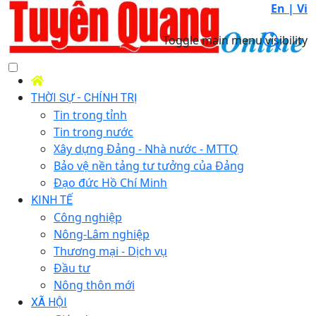
En |
Vi
Toggle main menu visibility
THỜI SỰ - CHÍNH TRỊ
Tin trong tỉnh
Tin trong nước
Xây dựng Đảng - Nhà nước - MTTQ
Bảo vệ nền tảng tư tưởng của Đảng
Đạo đức Hồ Chí Minh
KINH TẾ
Công nghiệp
Nông-Lâm nghiệp
Thương mại - Dịch vụ
Đầu tư
Nông thôn mới
XÃ HỘI