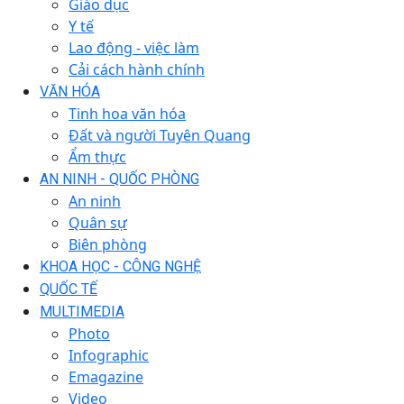
Giáo dục
Y tế
Lao động - việc làm
Cải cách hành chính
VĂN HÓA
Tinh hoa văn hóa
Đất và người Tuyên Quang
Ẩm thực
AN NINH - QUỐC PHÒNG
An ninh
Quân sự
Biên phòng
KHOA HỌC - CÔNG NGHỆ
QUỐC TẾ
MULTIMEDIA
Photo
Infographic
Emagazine
Video