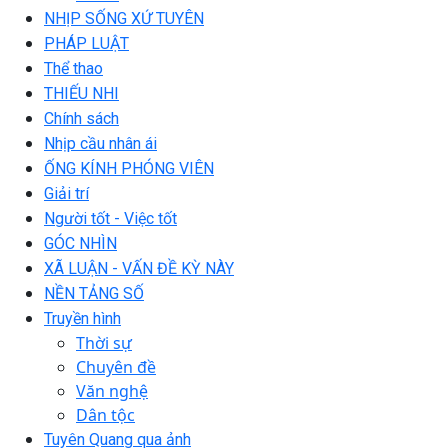
NHỊP SỐNG XỨ TUYÊN
PHÁP LUẬT
Thể thao
THIẾU NHI
Chính sách
Nhịp cầu nhân ái
ỐNG KÍNH PHÓNG VIÊN
Giải trí
Người tốt - Việc tốt
GÓC NHÌN
XÃ LUẬN - VẤN ĐỀ KỲ NÀY
NỀN TẢNG SỐ
Truyền hình
Thời sự
Chuyên đề
Văn nghệ
Dân tộc
Tuyên Quang qua ảnh