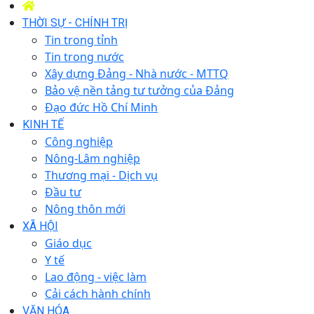
THỜI SỰ - CHÍNH TRỊ
Tin trong tỉnh
Tin trong nước
Xây dựng Đảng - Nhà nước - MTTQ
Bảo vệ nền tảng tư tưởng của Đảng
Đạo đức Hồ Chí Minh
KINH TẾ
Công nghiệp
Nông-Lâm nghiệp
Thương mại - Dịch vụ
Đầu tư
Nông thôn mới
XÃ HỘI
Giáo dục
Y tế
Lao động - việc làm
Cải cách hành chính
VĂN HÓA