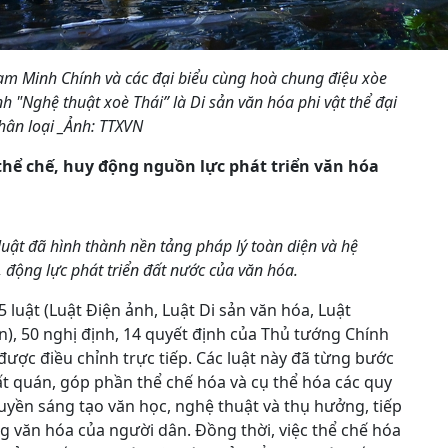
hạm Minh Chính và các đại biểu cùng hoà chung điệu xòe
 "Nghệ thuật xoè Thái” là Di sản văn hóa phi vật thể đại
hân loại _Ảnh: TTXVN
thể chế, huy động nguồn lực phát triển văn hóa
luật đã hình thành nền tảng pháp lý toàn diện và hệ
 động lực phát triển đất nước của văn hóa.
5 luật (Luật Điện ảnh, Luật Di sản văn hóa, Luật
ện), 50 nghị định, 14 quyết định của Thủ tướng Chính
 được điều chỉnh trực tiếp. Các luật này đã từng bước
t quán, góp phần thể chế hóa và cụ thể hóa các quy
yền sáng tạo văn học, nghệ thuật và thụ hưởng, tiếp
ng văn hóa của người dân. Đồng thời, việc thể chế hóa