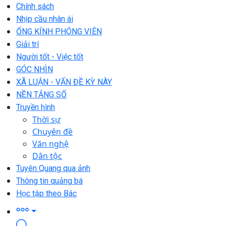
Chính sách
Nhịp cầu nhân ái
ỐNG KÍNH PHÓNG VIÊN
Giải trí
Người tốt - Việc tốt
GÓC NHÌN
XÃ LUẬN - VẤN ĐỀ KỲ NÀY
NỀN TẢNG SỐ
Truyền hình
Thời sự
Chuyên đề
Văn nghệ
Dân tộc
Tuyên Quang qua ảnh
Thông tin quảng bá
Học tập theo Bác