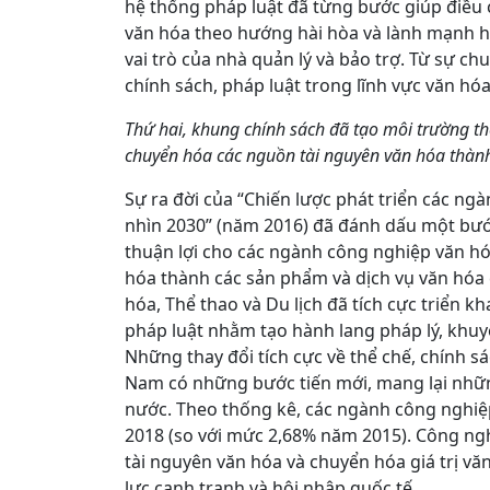
hệ thống pháp luật đã từng bước giúp điều 
văn hóa theo hướng hài hòa và lành mạnh hơ
vai trò của nhà quản lý và bảo trợ. Từ sự ch
chính sách, pháp luật trong lĩnh vực văn hó
Thứ hai, khung chính sách đã tạo môi trường t
chuyển hóa các nguồn tài nguyên văn hóa thà
Sự ra đời của “Chiến lược phát triển các n
nhìn 2030” (năm 2016) đã đánh dấu một bước
thuận lợi cho các ngành công nghiệp văn hó
hóa thành các sản phẩm và dịch vụ văn hóa c
hóa, Thể thao và Du lịch đã tích cực triển k
pháp luật nhằm tạo hành lang pháp lý, khuy
Những thay đổi tích cực về thể chế, chính s
Nam có những bước tiến mới, mang lại nhữ
nước. Theo thống kê, các ngành công nghi
2018 (so với mức 2,68% năm 2015). Công ng
tài nguyên văn hóa và chuyển hóa giá trị 
lực cạnh tranh và hội nhập quốc tế.