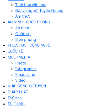
Tinh hoa văn hóa
Đất và người Tuyên Quang
Ẩm thực
AN NINH - QUỐC PHÒNG
An ninh
Quân sự
Biên phòng
KHOA HỌC - CÔNG NGHỆ
QUỐC TẾ
MULTIMEDIA
Photo
Infographic
Emagazine
Video
NHỊP SỐNG XỨ TUYÊN
PHÁP LUẬT
Thể thao
THIẾU NHI