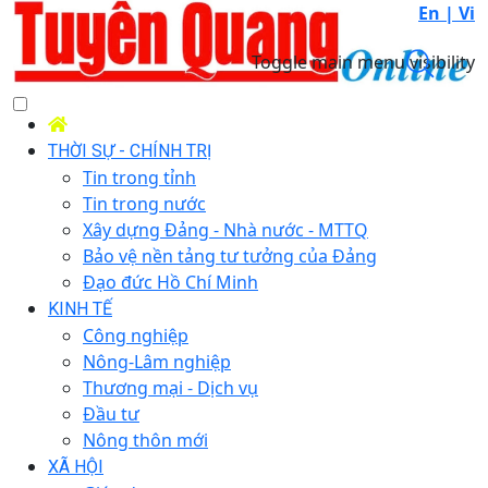
En |
Vi
Toggle main menu visibility
THỜI SỰ - CHÍNH TRỊ
Tin trong tỉnh
Tin trong nước
Xây dựng Đảng - Nhà nước - MTTQ
Bảo vệ nền tảng tư tưởng của Đảng
Đạo đức Hồ Chí Minh
KINH TẾ
Công nghiệp
Nông-Lâm nghiệp
Thương mại - Dịch vụ
Đầu tư
Nông thôn mới
XÃ HỘI