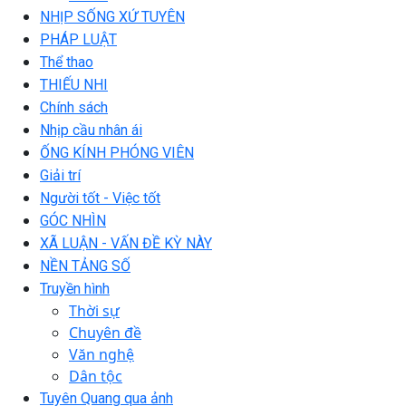
NHỊP SỐNG XỨ TUYÊN
PHÁP LUẬT
Thể thao
THIẾU NHI
Chính sách
Nhịp cầu nhân ái
ỐNG KÍNH PHÓNG VIÊN
Giải trí
Người tốt - Việc tốt
GÓC NHÌN
XÃ LUẬN - VẤN ĐỀ KỲ NÀY
NỀN TẢNG SỐ
Truyền hình
Thời sự
Chuyên đề
Văn nghệ
Dân tộc
Tuyên Quang qua ảnh