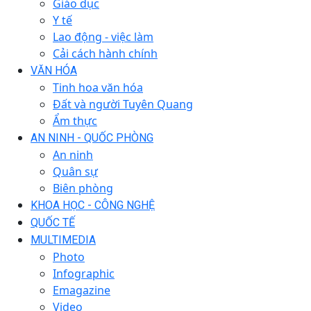
Giáo dục
Y tế
Lao động - việc làm
Cải cách hành chính
VĂN HÓA
Tinh hoa văn hóa
Đất và người Tuyên Quang
Ẩm thực
AN NINH - QUỐC PHÒNG
An ninh
Quân sự
Biên phòng
KHOA HỌC - CÔNG NGHỆ
QUỐC TẾ
MULTIMEDIA
Photo
Infographic
Emagazine
Video