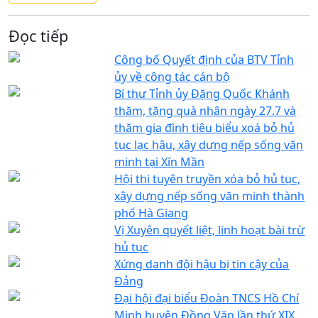
Đọc tiếp
Công bố Quyết định của BTV Tỉnh
ủy về công tác cán bộ
Bí thư Tỉnh ủy Đặng Quốc Khánh
thăm, tặng quà nhân ngày 27.7 và
thăm gia đình tiêu biểu xoá bỏ hủ
tục lạc hậu, xây dựng nếp sống văn
minh tại Xín Mần
Hội thi tuyên truyền xóa bỏ hủ tục,
xây dựng nếp sống văn minh thành
phố Hà Giang
Vị Xuyên quyết liệt, linh hoạt bài trừ
hủ tục
Xứng danh đội hậu bị tin cậy của
Đảng
Đại hội đại biểu Đoàn TNCS Hồ Chí
Minh huyện Đồng Văn lần thứ XIX