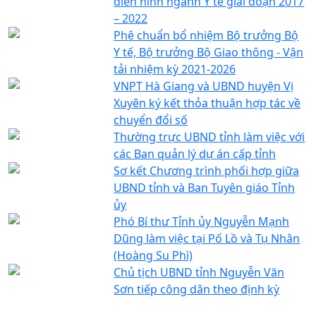
điển hình ngành Y tế giai đoạn 2017
– 2022
Phê chuẩn bổ nhiệm Bộ trưởng Bộ
Y tế, Bộ trưởng Bộ Giao thông - Vận
tải nhiệm kỳ 2021-2026
VNPT Hà Giang và UBND huyện Vị
Xuyên ký kết thỏa thuận hợp tác về
chuyển đổi số
Thường trực UBND tỉnh làm việc với
các Ban quản lý dự án cấp tỉnh
Sơ kết Chương trình phối hợp giữa
UBND tỉnh và Ban Tuyên giáo Tỉnh
ủy
Phó Bí thư Tỉnh ủy Nguyễn Mạnh
Dũng làm việc tại Pố Lồ và Tụ Nhân
(Hoàng Su Phì)
Chủ tịch UBND tỉnh Nguyễn Văn
Sơn tiếp công dân theo định kỳ