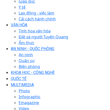
Giáo dục
Y tế
Lao động - việc làm
Cải cách hành chính
VĂN HÓA
Tinh hoa văn hóa
Đất và người Tuyên Quang
Ẩm thực
AN NINH - QUỐC PHÒNG
An ninh
Quân sự
Biên phòng
KHOA HỌC - CÔNG NGHỆ
QUỐC TẾ
MULTIMEDIA
Photo
Infographic
Emagazine
Video