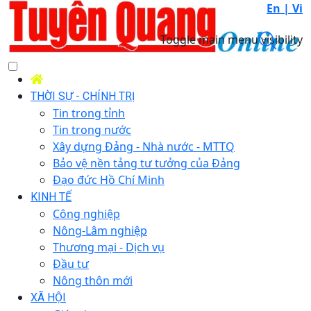
En |
Vi
Toggle main menu visibility
THỜI SỰ - CHÍNH TRỊ
Tin trong tỉnh
Tin trong nước
Xây dựng Đảng - Nhà nước - MTTQ
Bảo vệ nền tảng tư tưởng của Đảng
Đạo đức Hồ Chí Minh
KINH TẾ
Công nghiệp
Nông-Lâm nghiệp
Thương mại - Dịch vụ
Đầu tư
Nông thôn mới
XÃ HỘI