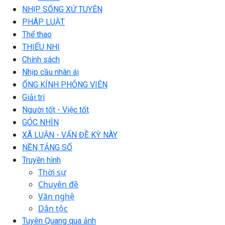
NHỊP SỐNG XỨ TUYÊN
PHÁP LUẬT
Thể thao
THIẾU NHI
Chính sách
Nhịp cầu nhân ái
ỐNG KÍNH PHÓNG VIÊN
Giải trí
Người tốt - Việc tốt
GÓC NHÌN
XÃ LUẬN - VẤN ĐỀ KỲ NÀY
NỀN TẢNG SỐ
Truyền hình
Thời sự
Chuyên đề
Văn nghệ
Dân tộc
Tuyên Quang qua ảnh