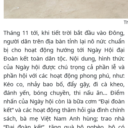
T
Tháng 11 tới, khi tiết trời bắt đầu vào Đông,
người dân trên địa bàn tỉnh lại nô nức chuẩn
bị cho hoạt động hướng tới Ngày Hội đại
Đoàn kết toàn dân tộc. Nội dung, hình thức
của Ngày hội được chú trọng cả phần lễ và
phần hội với các hoạt động phong phú, như:
Kéo co, nhảy bao bố, đẩy gậy, đi cà kheo,
đánh yến, bóng chuyền, thi nấu ăn… Điểm
nhấn của Ngày hội còn là bữa cơm “Đại đoàn
kết” và các hoạt động thăm hỏi gia đình chính
sách, bà mẹ Việt Nam Anh hùng; trao nhà
“Đại đoàn kết”, tặng quà hộ nghèo, hộ có