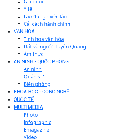
Giáo dục
Y tế
Lao động - việc làm
Cải cách hành chính
VĂN HÓA
Tinh hoa văn hóa
Đất và người Tuyên Quang
Ẩm thực
AN NINH - QUỐC PHÒNG
An ninh
Quân sự
Biên phòng
KHOA HỌC - CÔNG NGHỆ
QUỐC TẾ
MULTIMEDIA
Photo
Infographic
Emagazine
Video