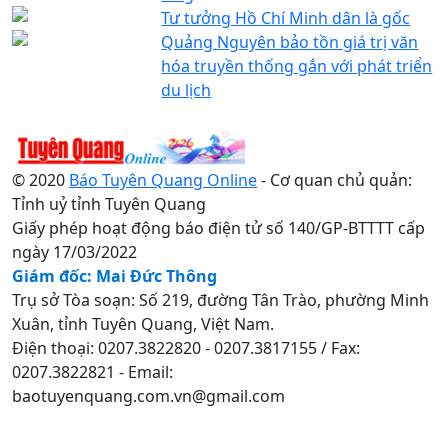
Tư tưởng Hồ Chí Minh dân là gốc
Quảng Nguyên bảo tồn giá trị văn
hóa truyền thống gắn với phát triển
du lịch
© 2020
Báo Tuyên Quang Online
- Cơ quan chủ quản:
Tỉnh uỷ tỉnh Tuyên Quang
Giấy phép hoạt động báo điện tử số 140/GP-BTTTT cấp
ngày 17/03/2022
Giám đốc: Mai Đức Thông
Trụ sở Tòa soạn: Số 219, đường Tân Trào, phường Minh
Xuân, tỉnh Tuyên Quang, Việt Nam.
Điện thoại: 0207.3822820 - 0207.3817155 / Fax:
0207.3822821 - Email:
baotuyenquang.com.vn@gmail.com