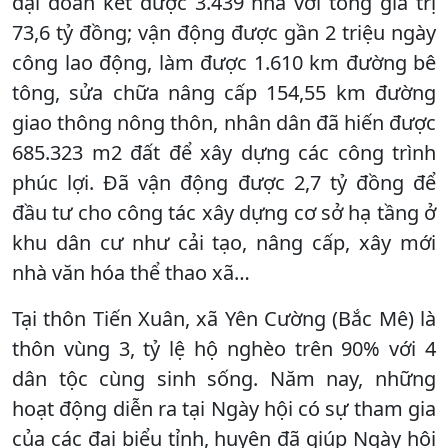
đại đoàn kết được 3.439 nhà với tổng giá trị
73,6 tỷ đồng; vận động được gần 2 triệu ngày
công lao động, làm được 1.610 km đường bê
tông, sửa chữa nâng cấp 154,55 km đường
giao thông nông thôn, nhân dân đã hiến được
685.323 m2 đất để xây dựng các công trình
phúc lợi. Đã vận động được 2,7 tỷ đồng để
đầu tư cho công tác xây dựng cơ sở hạ tầng ở
khu dân cư như cải tạo, nâng cấp, xây mới
nhà văn hóa thể thao xã…
Tại thôn Tiến Xuân, xã Yên Cường (Bắc Mê) là
thôn vùng 3, tỷ lệ hộ nghèo trên 90% với 4
dân tộc cùng sinh sống. Năm nay, những
hoạt động diễn ra tại Ngày hội có sự tham gia
của các đại biểu tỉnh, huyện đã giúp Ngày hội