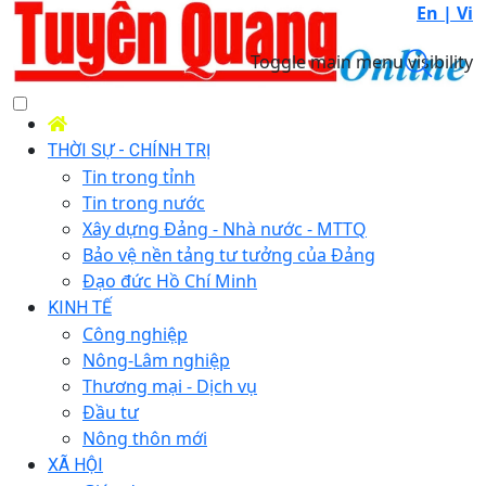
En |
Vi
Toggle main menu visibility
THỜI SỰ - CHÍNH TRỊ
Tin trong tỉnh
Tin trong nước
Xây dựng Đảng - Nhà nước - MTTQ
Bảo vệ nền tảng tư tưởng của Đảng
Đạo đức Hồ Chí Minh
KINH TẾ
Công nghiệp
Nông-Lâm nghiệp
Thương mại - Dịch vụ
Đầu tư
Nông thôn mới
XÃ HỘI