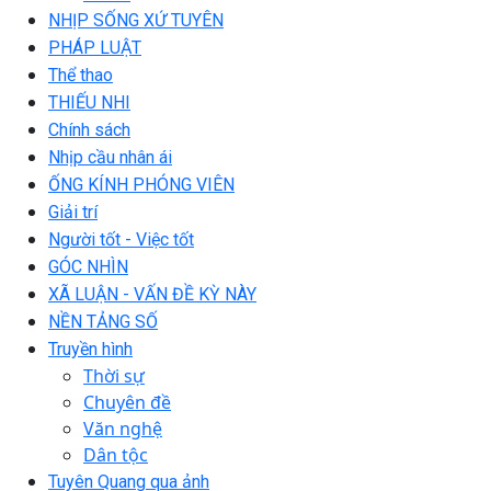
NHỊP SỐNG XỨ TUYÊN
PHÁP LUẬT
Thể thao
THIẾU NHI
Chính sách
Nhịp cầu nhân ái
ỐNG KÍNH PHÓNG VIÊN
Giải trí
Người tốt - Việc tốt
GÓC NHÌN
XÃ LUẬN - VẤN ĐỀ KỲ NÀY
NỀN TẢNG SỐ
Truyền hình
Thời sự
Chuyên đề
Văn nghệ
Dân tộc
Tuyên Quang qua ảnh